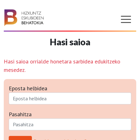
Hasi saioa
Hasi saioa orrialde honetara sarbidea edukitzeko
mesedez.
Eposta helbidea
Pasahitza