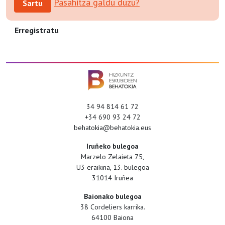
Pasahitza galdu duzu?
Sartu
Erregistratu
34 94 814 61 72
+34 690 93 24 72
behatokia@behatokia.eus
Iruñeko bulegoa
Marzelo Zelaieta 75,
U3 eraikina, 13. bulegoa
31014 Iruñea
Baionako bulegoa
38 Cordeliers karrika.
64100 Baiona