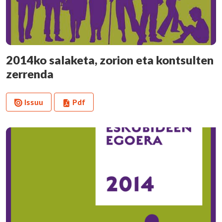
2014ko salaketa, zorion eta kontsulten
zerrenda
Issuu
Pdf