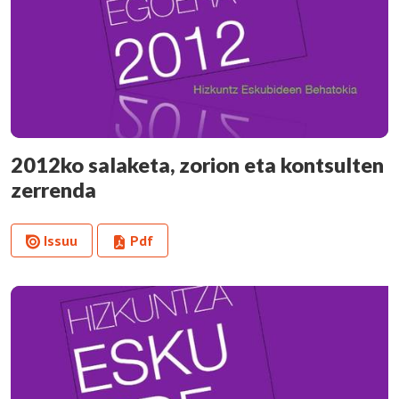
2012ko salaketa, zorion eta kontsulten
zerrenda
Issuu
Pdf