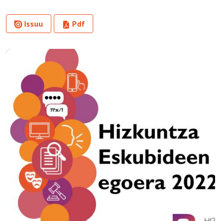
Issuu
Pdf