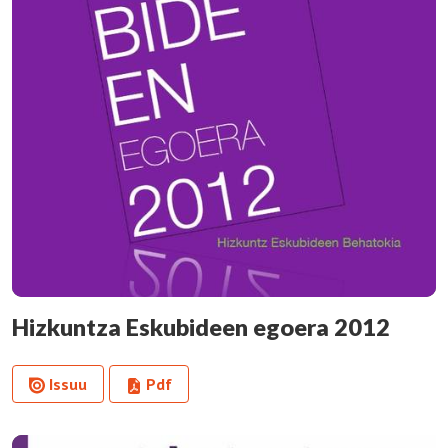
Hizkuntza Eskubideen egoera 2012
Issuu
Pdf