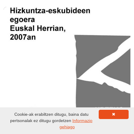
Cookie-ak erabiltzen ditugu, baina datu
✖
pertsonalak ez ditugu gordetzen
Informazio
gehiago