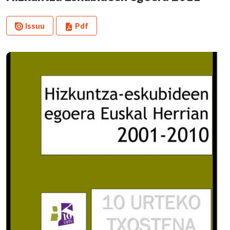
Issuu
Pdf