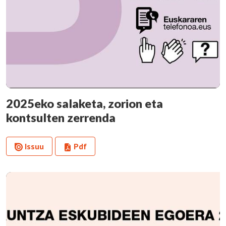
2025eko salaketa, zorion eta
kontsulten zerrenda
Issuu
Pdf