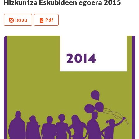
Hizkuntza Eskubideen egoera 2015
Issuu
Pdf