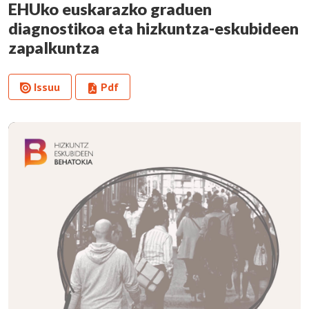
EHUko euskarazko graduen
diagnostikoa eta hizkuntza-eskubideen
zapalkuntza
Issuu
Pdf