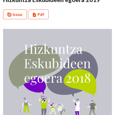
Issuu
Pdf