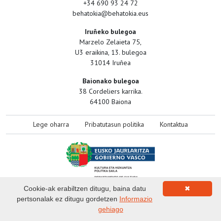
+34 690 93 24 72
behatokia@behatokia.eus
Iruñeko bulegoa
Marzelo Zelaieta 75,
U3 eraikina, 13. bulegoa
31014 Iruñea
Baionako bulegoa
38 Cordeliers karrika.
64100 Baiona
Lege oharra
Pribatutasun politika
Kontaktua
Cookie-ak erabiltzen ditugu, baina datu
✖
pertsonalak ez ditugu gordetzen
Informazio
gehiago