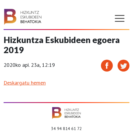
Hizkuntza Eskubideen egoera
2019
2020ko api. 23a, 12:19
Deskargatu hemen
34 94 814 61 72