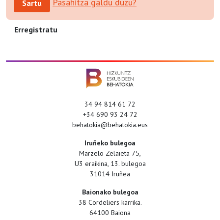
Pasahitza galdu duzu?
Sartu
Erregistratu
34 94 814 61 72
+34 690 93 24 72
behatokia@behatokia.eus
Iruñeko bulegoa
Marzelo Zelaieta 75,
U3 eraikina, 13. bulegoa
31014 Iruñea
Baionako bulegoa
38 Cordeliers karrika.
64100 Baiona