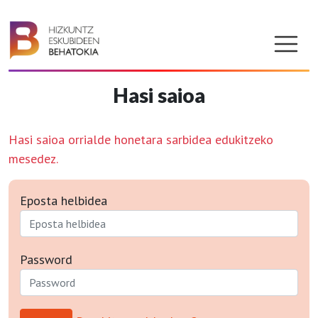
Hasi saioa
Hasi saioa orrialde honetara sarbidea edukitzeko
mesedez.
Eposta helbidea
Password