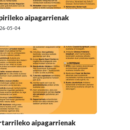
pirileko aipagarrienak
26-05-04
rtarrileko aipagarrienak