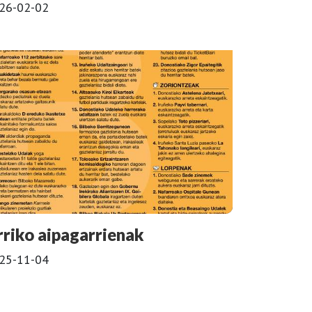
26-02-02
rriko aipagarrienak
25-11-04