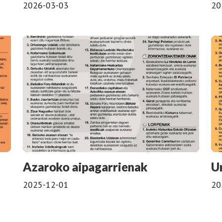
2026-03-03
20
Azaroko aipagarrienak
U
2025-12-01
20