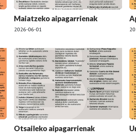
Maiatzeko aipagarrienak
A
2026-06-01
20
Otsaileko aipagarrienak
U