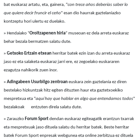
bat euskaraz artatu, eta, gainera, "
con trece años deberías saber lo
que quiere decir fruncir el ceño
" esan dio haurrak gaztelaniazko
kontzeptu hori ulertu ez duelako.
»
Hendaiako “
Oroitzapenen hiria
” museoan ez dela arreta euskaraz
behar bezala bermatzen salatu dute.
»
Getxoko Ertzain etxean
herritar batek ezin izan du arreta euskaraz
jaso ez eta salaketa euskaraz jarri ere, ez zegoelako euskararen
ezagutza nahikorik zuen inor.
»
Adingabeen Usurbilgo zentroan
euskara zein gaztelania ez diren
bestelako hizkuntzak hitz egiten dituzten haur eta gaztetxoekiko
mespretxua eta "
aquí hay que hablar en algo que entendamos todos
"
bezalakoak entzuten direla salatu dute.
»
Zarauzko
Forum Sport
dendan euskaraz egiteagatik erantzun txarrak
eta mespretxuak jaso dituela salatu du herritar batek. Beste herritar
batek Forum Sport enpresak webgunea eta online zerbitzua ez dituela