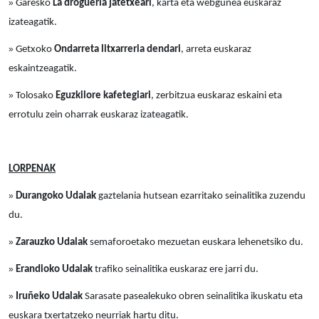
»
Garesko
La droguería
jatetxeari
, karta eta webgunea euskaraz
izateagatik.
»
Getxoko
Ondarreta litxarreria dendari
, arreta euskaraz
eskaintzeagatik.
»
Tolosako
Eguzkilore
kafetegiari
, zerbitzua euskaraz eskaini eta
errotulu zein oharrak euskaraz izateagatik.
LORPENAK
»
Durangoko Udalak
gaztelania hutsean ezarritako seinalitika zuzendu
du.
»
Zarauzko Udalak
semaforoetako mezuetan euskara lehenetsiko du.
»
Erandioko Udalak
trafiko seinalitika euskaraz ere jarri du.
»
Iruñeko Udalak
Sarasate pasealekuko obren seinalitika ikuskatu eta
euskara txertatzeko neurriak hartu ditu.