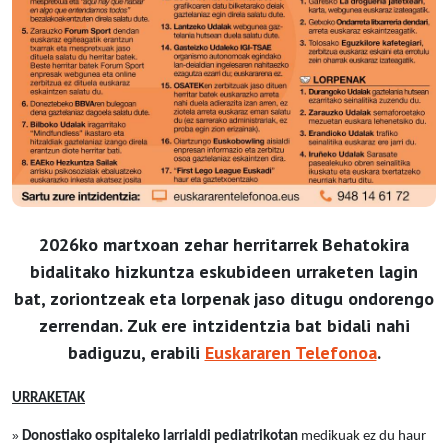
2026ko martxoan zehar herritarrek Behatokira
bidalitako hizkuntza eskubideen urraketen lagin
bat, zoriontzeak eta lorpenak jaso ditugu ondorengo
zerrendan. Zuk ere intzidentzia bat bidali nahi
badiguzu, erabili
Euskararen Telefonoa
.
URRAKETAK
»
Donostiako ospitaleko larrialdi pediatrikotan
medikuak ez du haur