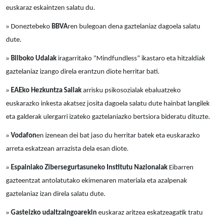
euskaraz eskaintzen salatu du.
»
Doneztebeko
BBVA
ren bulegoan dena gaztelaniaz dagoela salatu
dute.
»
Bilboko Udalak
iragarritako “Mindfundless” ikastaro eta hitzaldiak
gaztelaniaz izango direla erantzun diote herritar bati.
»
EAEko Hezkuntza Sailak
arrisku psikosozialak ebaluatzeko
euskarazko inkesta akatsez josita dagoela salatu dute hainbat langilek
eta galderak ulergarri izateko gaztelaniazko bertsiora bideratu dituzte.
»
Vodafon
en izenean dei bat jaso du herritar batek eta euskarazko
arreta eskatzean arrazista dela esan diote.
»
Espainiako Zibersegurtasuneko Institutu Nazionalak
Eibarren
gazteentzat antolatutako ekimenaren materiala eta azalpenak
gaztelaniaz izan direla salatu dute.
»
Gasteizko udaltzaingoarekin
euskaraz aritzea eskatzeagatik tratu