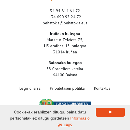
34 94 814 61 72
+34 690 93 24 72
behatokia@behatokia.eus
Iruñeko bulegoa
Marzelo Zelaieta 75,
U3 eraikina, 13. bulegoa
31014 Iruñea
Baionako bulegoa
38 Cordeliers karrika.
64100 Baiona
Lege oharra
Pribatutasun politika
Kontaktua
Cookie-ak erabiltzen ditugu, baina datu
✖
pertsonalak ez ditugu gordetzen
Informazio
gehiago