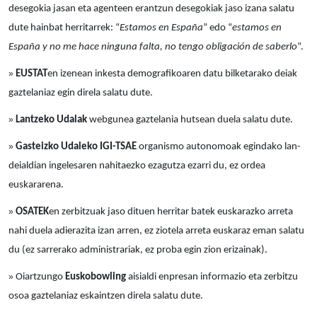
desegokia jasan eta agenteen erantzun desegokiak jaso izana salatu
dute hainbat herritarrek: “
Estamos en España
” edo “
estamos en
España y no me hace ninguna falta, no tengo obligación de saberlo
”.
»
EUSTAT
en izenean inkesta demografikoaren datu bilketarako deiak
gaztelaniaz egin direla salatu dute.
»
Lantzeko Udalak
webgunea gaztelania hutsean duela salatu dute.
»
Gasteizko Udaleko IGI-TSAE
organismo autonomoak egindako lan-
deialdian ingelesaren nahitaezko ezagutza ezarri du, ez ordea
euskararena.
»
OSATEK
en zerbitzuak jaso dituen herritar batek euskarazko arreta
nahi duela adierazita izan arren, ez ziotela arreta euskaraz eman salatu
du (ez sarrerako administrariak, ez proba egin zion erizainak).
»
Oiartzungo
Euskobowling
aisialdi enpresan informazio eta zerbitzu
osoa gaztelaniaz eskaintzen direla salatu dute.