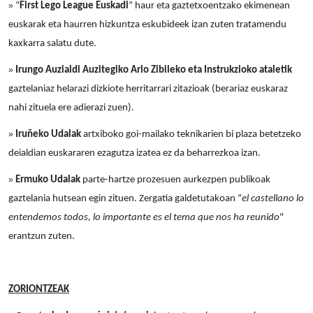
»
“
First Lego League Euskadi
” haur eta gaztetxoentzako ekimenean
euskarak eta haurren hizkuntza eskubideek izan zuten tratamendu
kaxkarra salatu dute.
»
Irungo Auzialdi Auzitegiko Arlo Zibileko eta Instrukzioko ataletik
gaztelaniaz helarazi dizkiote herritarrari zitazioak (berariaz euskaraz
nahi zituela ere adierazi zuen).
»
Iruñeko Udalak
artxiboko goi-mailako teknikarien bi plaza betetzeko
deialdian euskararen ezagutza izatea ez da beharrezkoa izan.
»
Ermuko Udalak
parte-hartze prozesuen aurkezpen publikoak
gaztelania hutsean egin zituen. Zergatia galdetutakoan “
el castellano lo
entendemos todos, lo importante es el tema que nos ha reunido
"
erantzun zuten.
ZORIONTZEAK