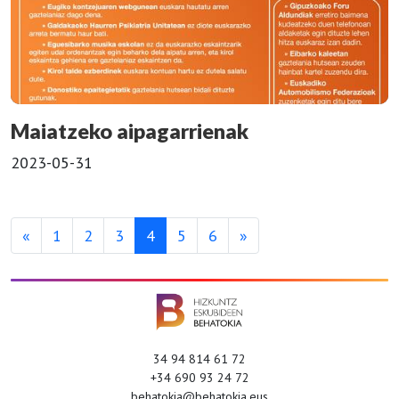
Maiatzeko aipagarrienak
2023-05-31
«
1
2
3
4
5
6
»
34 94 814 61 72
+34 690 93 24 72
behatokia@behatokia.eus