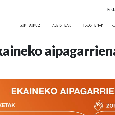
Eus
GURI BURUZ
ALBISTEAK
TXOSTENAK
K
kaineko aipagarrien