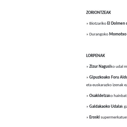
ZORIONTZEAK
» Biotzariko
El Dolmen 
» Durangoko
Momotxo
LORPENAK
»
Zizur Nagusi
ko udal m
»
Gipuzkoako Foru Ald
eta euskarazko izenak e
»
Osakidetza
ko hainbat 
»
Galdakaoko Udala
k g
»
Eroski
supermerkatueta