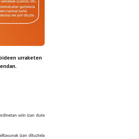
ubideen urraketen
rendan.
.
erdinetan ezin izan dute
iltasunak izan dituztela