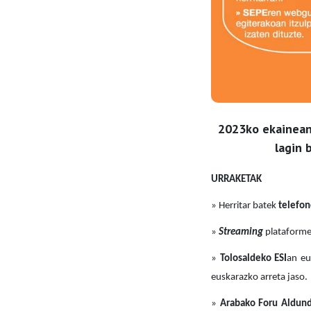
2023ko ekainean 
lagin 
URRAKETAK
» Herritar batek
telefon
»
Streaming
plataformet
»
Tolosaldeko ESI
an eu
euskarazko arreta jaso.
»
Arabako Foru Aldund