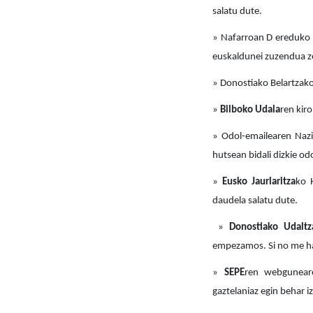
salatu dute.
» Nafarroan D ereduko i
euskaldunei zuzendua zen
» Donostiako Belartzak
»
Bilboko Udala
ren kir
» Odol-emailearen Naz
hutsean bidali dizkie od
»
Eusko Jaurlaritza
ko 
daudela salatu dute.
»
Donostiako Udaltz
empezamos. Si no me hab
»
SEPE
ren webguneare
gaztelaniaz egin behar i