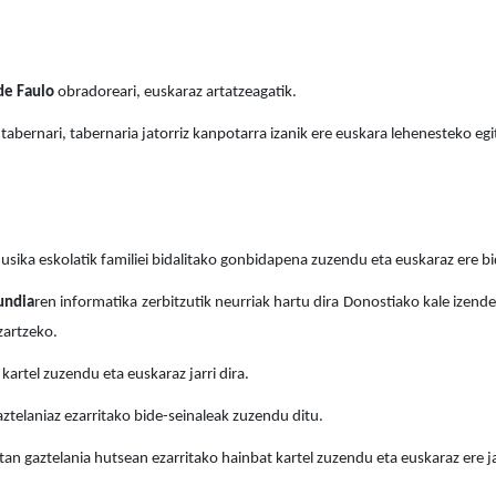
de Faulo
obradoreari, euskaraz artatzeagatik.
tabernari, tabernaria jatorriz kanpotarra izanik ere euskara lehenesteko eg
usika eskolatik familiei bidalitako gonbidapena zuzendu eta euskaraz ere bi
undia
ren informatika zerbitzutik neurriak hartu dira Donostiako kale izend
zartzeko.
kartel zuzendu eta euskaraz jarri dira.
aztelaniaz ezarritako bide-seinaleak zuzendu ditu.
n gaztelania hutsean ezarritako hainbat kartel zuzendu eta euskaraz ere jar