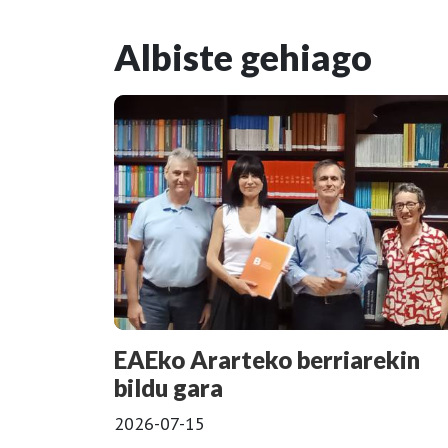
Albiste gehiago
EAEko Ararteko berriarekin
bildu gara
2026-07-15