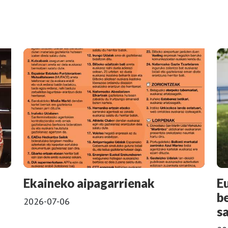
Ekaineko aipagarrienak
E
b
2026-07-06
s