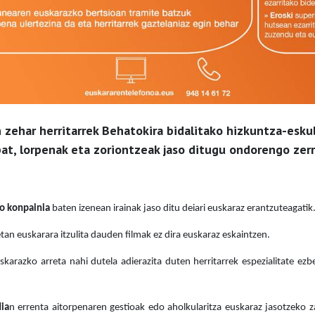
zehar herritarrek Behatokira bidalitako hizkuntza-esk
bat, lorpenak eta zoriontzeak jaso ditugu ondorengo zer
o konpainia
baten izenean irainak jaso ditu deiari euskaraz erantzuteagatik
an euskarara itzulita dauden filmak ez dira euskaraz eskaintzen.
skarazko arreta nahi dutela adierazita duten herritarrek espezialitate ezb
ia
n errenta aitorpenaren gestioak edo aholkularitza euskaraz jasotzeko za