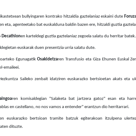
kastetxean bullyingaren kontrako hitzaldia gaztelaniaz eskaini dute
Foruz
 eta, agenteetako bat euskalduna baldin bazen ere, hitzaldi guztia gaztela
o
Decathlon
en karteldegi guztia gaztelaniaz zegoela salatu du herritar batek.
oldegietan euskarak duen presentzia urria salatu dute.
ioarteko Egunagatik
Osakidetza
ren Transfusio eta Giza Ehunen Euskal Zen
ol-emaileei.
Hezkuntza Saileko zenbait idatziren euskarazko bertsioetan akats eta ule
aingoa
ren komisaldegian "Salaketa bat jartzera gatoz" esan eta harr
las en castellano, no nos vamos a entender" erantzun dio herritarrari.
n euskarazko bertsioan tramite batzuk egiterakoan itzulpena ulertez
zaten dituzte.