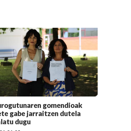
urogutunaren gomendioak
ete gabe jarraitzen dutela
alatu dugu