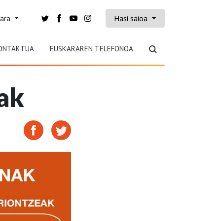
kara
Hasi saioa
ONTAKTUA
EUSKARAREN TELEFONOA
ak