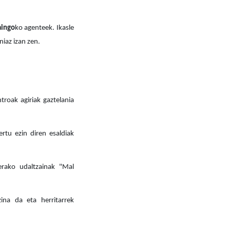
aingo
ko agenteek. Ikasle
niaz izan zen.
troak agiriak gaztelania
rtu ezin diren esaldiak
erako udaltzainak "Mal
ina da eta herritarrek