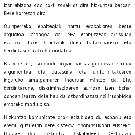
izen-abizena edo toki izenak ez dira hizkuntza batean.
Bere horretan dira.
Quinperreko epaitegiak hartu erabakiaren beste
argudioa larriagoa da: Ñ-a erabiltzeak arriskuan
ezarriko luke Frantziak duen batasunareko eta
berdintasunerako borondatea.
Blanchet-ek, oso modu argian hankaz gora ezartzen du
argumentua eta batasuna eta uniformitatearen
inguruko amalgamaren inguruan mintzo da. Eta,
berdintasuna, diskriminazioaren aurrean izan behar
denean izaten dela hau da ezberdinatasunei irtenbidea
emateko modu gisa.
Hizkuntza komunitate orok eskubidea du esparru eta
eremu guztietan bere sistema onomastikoari eusteko.
Halaxe dio Hizkuntza Eskubideen Deklarazio