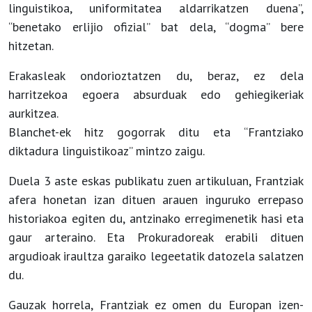
linguistikoa, uniformitatea aldarrikatzen duena”,
“benetako erlijio ofizial” bat dela, “dogma” bere
hitzetan.
Erakasleak ondorioztatzen du, beraz, ez dela
harritzekoa egoera absurduak edo gehiegikeriak
aurkitzea.
Blanchet-ek hitz gogorrak ditu eta “Frantziako
diktadura linguistikoaz” mintzo zaigu.
Duela 3 aste eskas publikatu zuen artikuluan, Frantziak
afera honetan izan dituen arauen inguruko errepaso
historiakoa egiten du, antzinako erregimenetik hasi eta
gaur arteraino. Eta Prokuradoreak erabili dituen
argudioak iraultza garaiko legeetatik datozela salatzen
du.
Gauzak horrela, Frantziak ez omen du Europan izen-