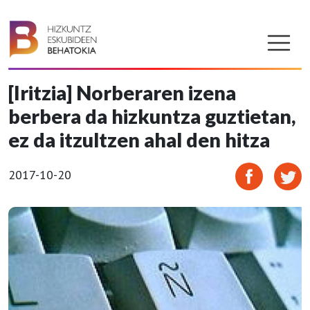
[Iritzia] Norberaren izena
berbera da hizkuntza guztietan,
ez da itzultzen ahal den hitza
2017-10-20