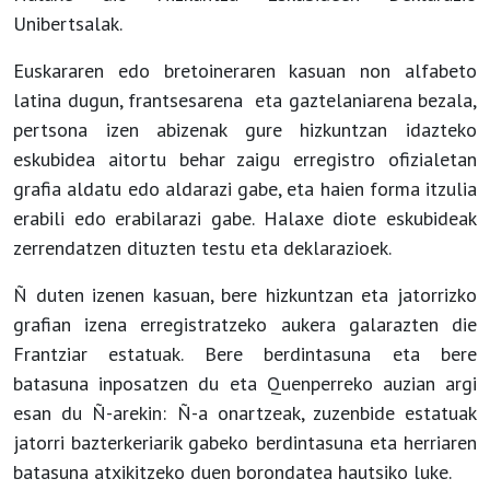
Unibertsalak.
Euskararen edo bretoineraren kasuan non alfabeto
latina dugun, frantsesarena eta gaztelaniarena bezala,
pertsona izen abizenak gure hizkuntzan idazteko
eskubidea aitortu behar zaigu erregistro ofizialetan
grafia aldatu edo aldarazi gabe, eta haien forma itzulia
erabili edo erabilarazi gabe. Halaxe diote eskubideak
zerrendatzen dituzten testu eta deklarazioek.
Ñ duten izenen kasuan, bere hizkuntzan eta jatorrizko
grafian izena erregistratzeko aukera galarazten die
Frantziar estatuak. Bere berdintasuna eta bere
batasuna inposatzen du eta Quenperreko auzian argi
esan du Ñ-arekin: Ñ-a onartzeak, zuzenbide estatuak
jatorri bazterkeriarik gabeko berdintasuna eta herriaren
batasuna atxikitzeko duen borondatea hautsiko luke.