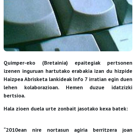
Quimper-eko (Bretainia) epaitegiak pertsonen
izenen inguruan hartutako erabakia izan du hizpide
Haizpea Abrisketa lankideak Info 7 irratian egin duen
lehen kolaborazioan. Hemen duzue idatzizki
bertsioa.
Hala zioen duela urte zonbait jasotako kexa batek:
“2010ean nire nortasun agiria berritzera joan