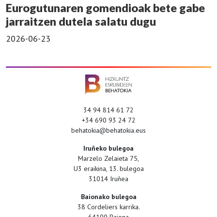
Eurogutunaren gomendioak bete gabe
jarraitzen dutela salatu dugu
2026-06-23
34 94 814 61 72
+34 690 93 24 72
behatokia@behatokia.eus
Iruñeko bulegoa
Marzelo Zelaieta 75,
U3 eraikina, 13. bulegoa
31014 Iruñea
Baionako bulegoa
38 Cordeliers karrika.
64100 Baiona