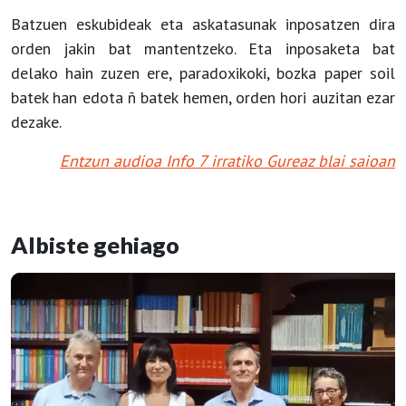
Batzuen eskubideak eta askatasunak inposatzen dira
orden jakin bat mantentzeko. Eta inposaketa bat
delako hain zuzen ere, paradoxikoki, bozka paper soil
batek han edota ñ batek hemen, orden hori auzitan ezar
dezake.
Entzun audioa Info 7 irratiko Gureaz blai saioan
Albiste gehiago