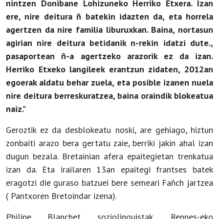
nintzen Donibane Lohizuneko Herriko Etxera. Izan
ere, nire deitura ñ batekin idazten da, eta horrela
agertzen da nire familia liburuxkan. Baina, nortasun
agirian nire deitura betidanik n-rekin idatzi dute.,
pasaportean ñ-a agertzeko arazorik ez da izan.
Herriko Etxeko langileek erantzun zidaten, 2012an
egoerak aldatu behar zuela, eta posible izanen nuela
nire deitura berreskuratzea, baina oraindik blokeatua
naiz.”
Geroztik ez da desblokeatu noski, are gehiago, hiztun
zonbaiti arazo bera gertatu zaie, berriki jakin ahal izan
dugun bezala. Bretainian afera epaitegietan trenkatua
izan da. Eta irailaren 13an epaitegi frantses batek
eragotzi die guraso batzuei bere semeari Fañch jartzea
( Pantxoren Bretoindar izena).
Philipe Blanchet soziolinguistak, Rennes-eko