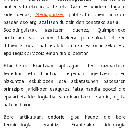
unibertsitateko irakasle eta Giza Eskubideen Ligako
kide denak,
Mediapart-en
publikatu duen artikulu
batean oso argi azaltzen du zein den benetako auzia.
Soziolinguistak azaltzen duenez, Quimper-eko
prokuradoreak izenen idazkera printzipioak biltzen
dituen zirkular bat erabili du ñ-a ez onartzeko eta
epaitegiak arrazoia eman dio bi alditan.
Blanchetek Frantzian aplikagarri den nazioarteko
legedian eta frantziar legedian agertzen diren
hizkuntza eskubideen eta askatasunen babesaren
printzipio juridikoen ezagutza falta handia egotzi dio
epaiari eta ideologia batean oinarritzen dela dio, logika
batean baino.
Bere artikuluan, ondorio gisa hauxe dio bere
terminologia erabiliz, “Frantziako ideologia