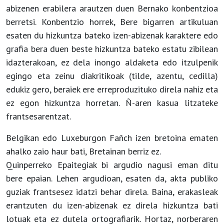
abizenen erabilera arautzen duen Bernako konbentzioa
berretsi. Konbentzio horrek, Bere bigarren artikuluan
esaten du hizkuntza bateko izen-abizenak karaktere edo
grafia bera duen beste hizkuntza bateko estatu zibilean
idazterakoan, ez dela inongo aldaketa edo itzulpenik
egingo eta zeinu diakritikoak (tilde, azentu, cedilla)
edukiz gero, beraiek ere erreproduzituko direla nahiz eta
ez egon hizkuntza horretan. Ñ-aren kasua litzateke
frantsesarentzat.
Belgikan edo Luxeburgon Fañch izen bretoina ematen
ahalko zaio haur bati, Bretainan berriz ez.
Quinperreko Epaitegiak bi argudio nagusi eman ditu
bere epaian. Lehen argudioan, esaten da, akta publiko
guziak frantsesez idatzi behar direla. Baina, erakasleak
erantzuten du izen-abizenak ez direla hizkuntza bati
lotuak eta ez dutela ortografiarik. Hortaz, norberaren