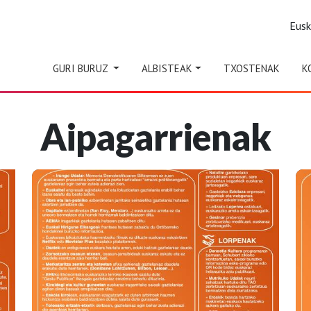
Eus
GURI BURUZ
ALBISTEAK
TXOSTENAK
K
Aipagarrienak