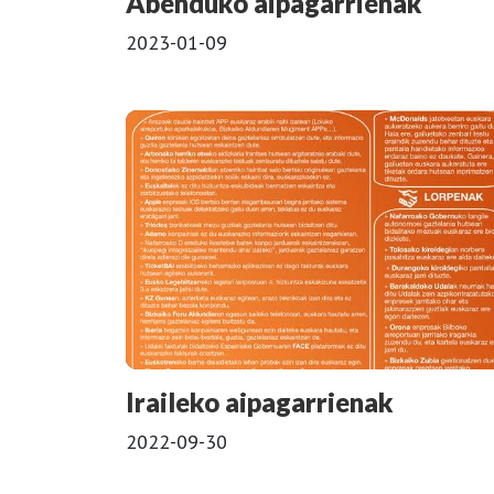
Abenduko aipagarrienak
2023-01-09
Iraileko aipagarrienak
2022-09-30