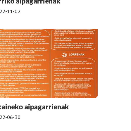
rriko aipagarrienak
22-11-02
kaineko aipagarrienak
22-06-30