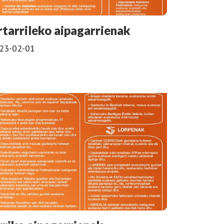
rtarrileko aipagarrienak
23-02-01