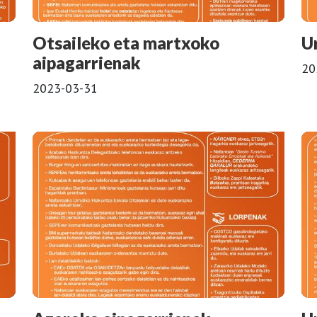
Otsaileko eta martxoko
U
aipagarrienak
20
2023-03-31