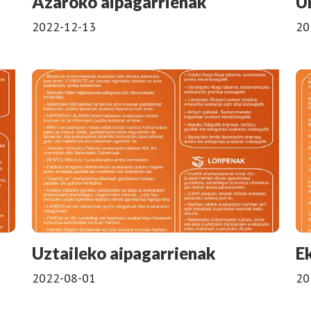
Azaroko aipagarrienak
U
2022-12-13
20
Uztaileko aipagarrienak
E
2022-08-01
20