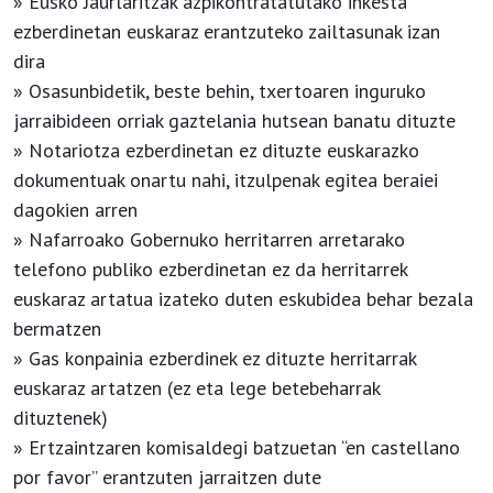
» Eusko Jaurlaritzak azpikontratatutako inkesta
ezberdinetan euskaraz erantzuteko zailtasunak izan
dira
» Osasunbidetik, beste behin, txertoaren inguruko
jarraibideen orriak gaztelania hutsean banatu dituzte
» Notariotza ezberdinetan ez dituzte euskarazko
dokumentuak onartu nahi, itzulpenak egitea beraiei
dagokien arren
» Nafarroako Gobernuko herritarren arretarako
telefono publiko ezberdinetan ez da herritarrek
euskaraz artatua izateko duten eskubidea behar bezala
bermatzen
» Gas konpainia ezberdinek ez dituzte herritarrak
euskaraz artatzen (ez eta lege betebeharrak
dituztenek)
» Ertzaintzaren komisaldegi batzuetan “en castellano
por favor” erantzuten jarraitzen dute