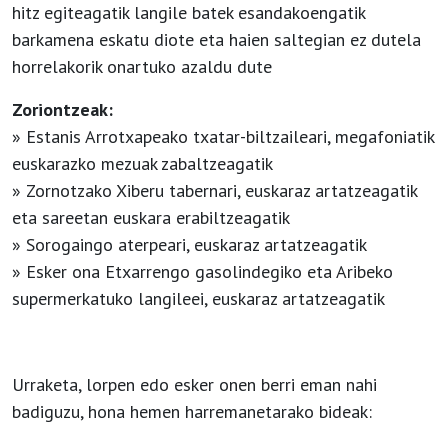
hitz egiteagatik langile batek esandakoengatik
barkamena eskatu diote eta haien saltegian ez dutela
horrelakorik onartuko azaldu dute
Zoriontzeak:
» Estanis Arrotxapeako txatar-biltzaileari, megafoniatik
euskarazko mezuak zabaltzeagatik
» Zornotzako Xiberu tabernari, euskaraz artatzeagatik
eta sareetan euskara erabiltzeagatik
» Sorogaingo aterpeari, euskaraz artatzeagatik
» Esker ona Etxarrengo gasolindegiko eta Aribeko
supermerkatuko langileei, euskaraz artatzeagatik
Urraketa, lorpen edo esker onen berri eman nahi
badiguzu, hona hemen harremanetarako bideak: