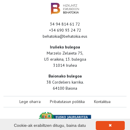
34 94 814 61 72
+34 690 93 24 72
behatokia@behatokia.eus
Iruñeko bulegoa
Marzelo Zelaieta 75,
U3 eraikina, 13. bulegoa
31014 Iruñea
Baionako bulegoa
38 Cordeliers karrika.
64100 Baiona
Lege oharra
Pribatutasun politika
Kontaktua
Cookie-ak erabiltzen ditugu, baina datu
✖