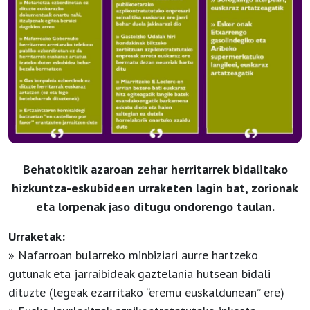
Behatokitik azaroan zehar herritarrek bidalitako
hizkuntza-eskubideen urraketen lagin bat, zorionak
eta lorpenak jaso ditugu ondorengo taulan.
Urraketak:
» Nafarroan bularreko minbiziari aurre hartzeko
gutunak eta jarraibideak gaztelania hutsean bidali
dituzte (legeak ezarritako “eremu euskaldunean” ere)