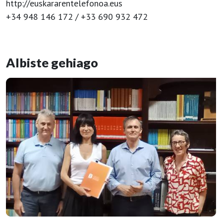
http://euskararentelefonoa.eus
+34 948 146 172 / +33 690 932 472
Albiste gehiago