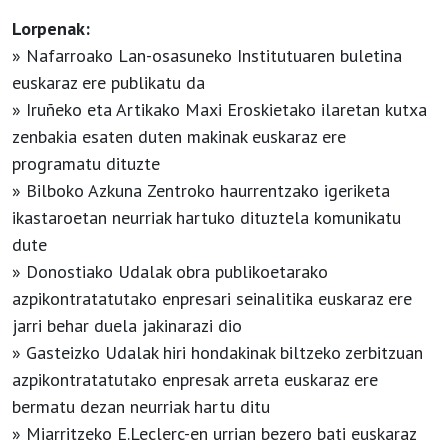
Lorpenak:
» Nafarroako Lan-osasuneko Institutuaren buletina
euskaraz ere publikatu da
» Iruñeko eta Artikako Maxi Eroskietako ilaretan kutxa
zenbakia esaten duten makinak euskaraz ere
programatu dituzte
» Bilboko Azkuna Zentroko haurrentzako igeriketa
ikastaroetan neurriak hartuko dituztela komunikatu
dute
» Donostiako Udalak obra publikoetarako
azpikontratatutako enpresari seinalitika euskaraz ere
jarri behar duela jakinarazi dio
» Gasteizko Udalak hiri hondakinak biltzeko zerbitzuan
azpikontratatutako enpresak arreta euskaraz ere
bermatu dezan neurriak hartu ditu
» Miarritzeko E.Leclerc-en urrian bezero bati euskaraz