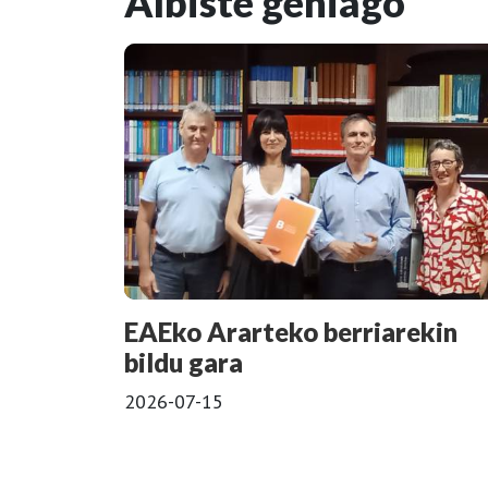
Albiste gehiago
EAEko Ararteko berriarekin
bildu gara
2026-07-15