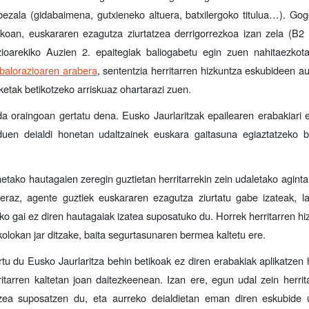
ezala (gidabaimena, gutxieneko altuera, batxilergoko titulua…). Gog
koan, euskararen ezagutza ziurtatzea derrigorrezkoa izan zela (B2 m
zioarekiko Auzien 2. epaitegiak baliogabetu egin zuen nahitaezkot
balorazioaren arabera
, sententzia herritarren hizkuntza eskubideen au
ketak betikotzeko arriskuaz ohartarazi zuen.
a oraingoan gertatu dena. Eusko Jaurlaritzak epailearen erabakiari e
i duen deialdi honetan udaltzainek euskara gaitasuna egiaztatzeko 
etako hautagaien zeregin guztietan herritarrekin zein udaletako agint
eraz, agente guztiek euskararen ezagutza ziurtatu gabe izateak, lan
o gai ez diren hautagaiak izatea suposatuko du. Horrek herritarren hi
 kolokan jar ditzake, baita segurtasunaren bermea kaltetu ere.
tu du Eusko Jaurlaritza behin betikoak ez diren erabakiak aplikatzen 
itarren kaltetan joan daitezkeenean. Izan ere, egun udal zein herrit
tzea suposatzen du, eta aurreko deialdietan eman diren eskubide u