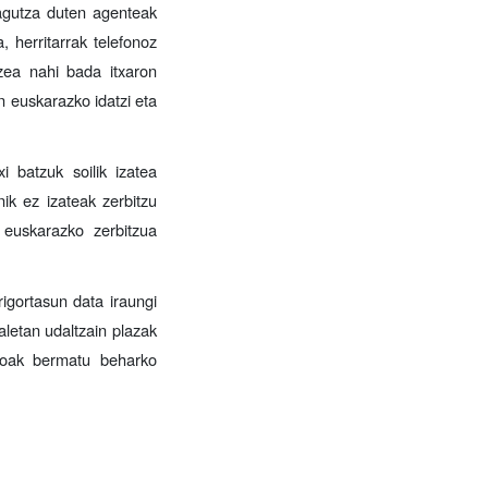
zagutza duten agenteak
 herritarrak telefonoz
zea nahi bada itxaron
n euskarazko idatzi eta
 batzuk soilik izatea
ik ez izateak zerbitzu
 euskarazko zerbitzua
rigortasun data iraungi
aletan udaltzain plazak
zioak bermatu beharko