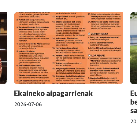
Ekaineko aipagarrienak
E
b
2026-07-06
s
20