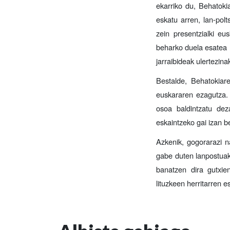
ekarriko du, Behatoki
eskatu arren, lan-pol
zein presentzialki e
beharko duela esatea (
jarraibideak ulertezina
Bestalde, Behatokia
euskararen ezagutza
osoa baldintzatu dez
eskaintzeko gai izan b
Azkenik, gogorarazi na
gabe duten lanpostuak 
banatzen dira gutxie
lituzkeen herritarren e