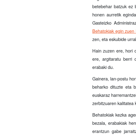
betebehar batzuk ez b
honen aurretik eginda
Gasteizko Administra
Behatokiak egin zuen 
zen, eta eskubide urra
Hain zuzen ere, hori d
ere, argitaratu berr
erabaki du.
Gainera, lan-postu hon
beharko dituzte eta b
euskaraz harremantzek
zerbitzuaren kalitatea
Behatokiak kezka ager
bezala, erabakiak herr
erantzun gabe jarrai