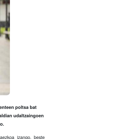
enteen poltsa bat
naldian udaltzaingoen
o.
taezkoa izango, beste