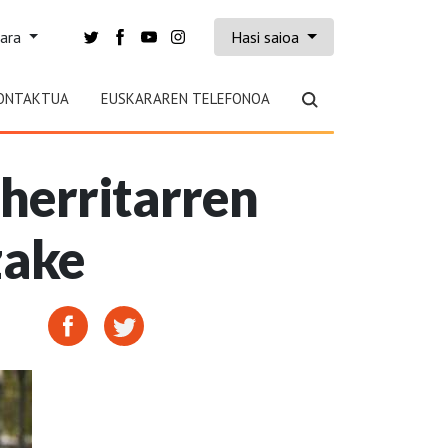
kara
Hasi saioa
ONTAKTUA
EUSKARAREN TELEFONOA
herritarren
zake