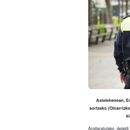
Astelehenean, Eu
sortzeko (Oinarrizko
k
Argitaratutako deial