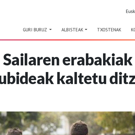
Eus
GURI BURUZ
ALBISTEAK
TXOSTENAK
K
 Sailaren erabakiak 
ubideak kaltetu dit