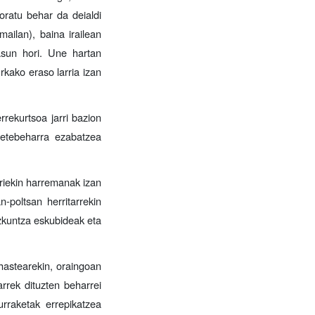
oratu behar da deialdi
ailan), baina irailean
asun hori. Une hartan
rkako eraso larria izan
rrekurtsoa jarri bazion
betebeharra ezabatzea
ariekin harremanak izan
-poltsan herritarrekin
zkuntza eskubideak eta
hastearekin, oraingoan
arrek dituzten beharrei
rraketak errepikatzea