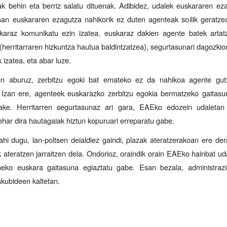
ak behin eta berriz salatu dituenak. Adibidez, udalek euskararen e
tsan euskararen ezagutza nahikorik ez duten agenteak soilik geratzea,
uskaraz komunikatu ezin izatea, euskaraz dakien agente batek artat
herritarraren hizkuntza hautua baldintzatzea), segurtasunari dagozkio
k izatea, eta abar luze.
ren aburuz, zerbitzu egoki bat emateko
ez da nahikoa agente gutxi
.
Izan ere, agenteek euskarazko zerbitzu egokia bermatzeko gaitasun
ake. Herritarren segurtasunaz ari gara, EAEko edozein udaletan
ehar dira hautagaiak hiztun kopuruari erreparatu gabe.
hi dugu, lan-poltsen deialdiez gaindi, plazak ateratzerakoan ere der
ateratzen jarraitzen dela. Ondorioz, oraindik orain EAEko hainbat ud
neko euskara gaitasuna egiaztatu gabe. Esan bezala, administra
skubideen kaltetan.