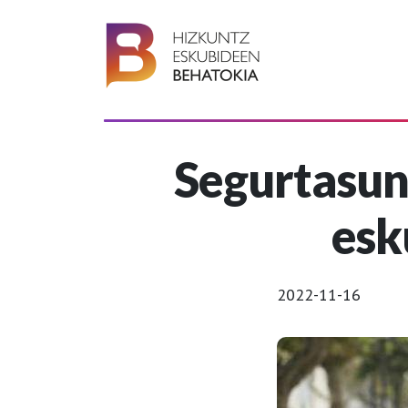
Segurtasun
esk
2022-11-16