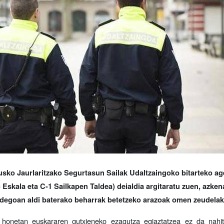
sko Jaurlaritzako Segurtasun Sailak Udaltzaingoko bitarteko ag
 Eskala eta C-1 Sailkapen Taldea) deialdia argitaratu zuen, azke
idegoan aldi baterako beharrak betetzeko arazoak omen zeudelak
di honetan euskararen gutxieneko ezagutza egiaztatzea ez da nahi