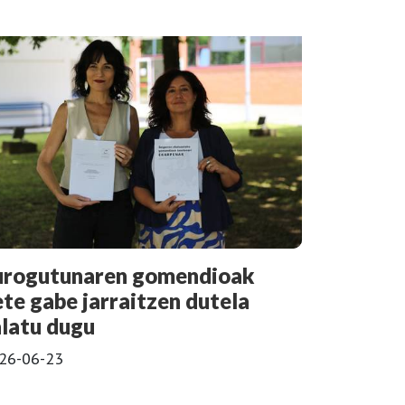
urogutunaren gomendioak
ete gabe jarraitzen dutela
alatu dugu
26-06-23