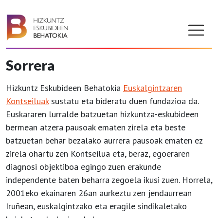
Sorrera
Hizkuntz Eskubideen Behatokia
Euskalgintzaren
Kontseiluak
sustatu eta bideratu duen fundazioa da.
Euskararen lurralde batzuetan hizkuntza-eskubideen
bermean atzera pausoak ematen zirela eta beste
batzuetan behar bezalako aurrera pausoak ematen ez
zirela ohartu zen Kontseilua eta, beraz, egoeraren
diagnosi objektiboa egingo zuen erakunde
independente baten beharra zegoela ikusi zuen. Horrela,
2001eko ekainaren 26an aurkeztu zen jendaurrean
Iruñean, euskalgintzako eta eragile sindikaletako