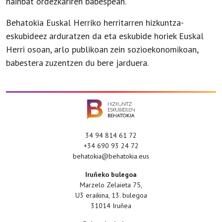
hainbat ordezkariren babespean.
Behatokia Euskal Herriko herritarren hizkuntza-
eskubideez arduratzen da eta eskubide horiek Euskal
Herri osoan, arlo publikoan zein sozioekonomikoan,
babestera zuzentzen du bere jarduera.
34 94 814 61 72
+34 690 93 24 72
behatokia@behatokia.eus
Iruñeko bulegoa
Marzelo Zelaieta 75,
U3 eraikina, 13. bulegoa
31014 Iruñea