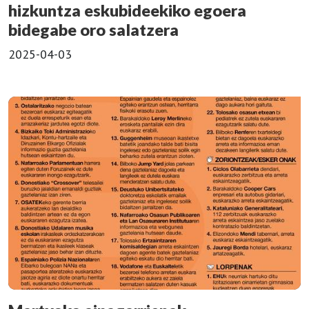
hizkuntza eskubideekiko egoera
bidegabe oro salatzera
2025-04-03