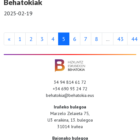
Behatokiak
2025-02-19
«
1
2
3
4
5
6
7
8
...
43
44
34 94 814 61 72
+34 690 93 24 72
behatokia@behatokia.eus
Iruñeko bulegoa
Marzelo Zelaieta 75,
U3 eraikina, 13. bulegoa
31014 Iruñea
Baionako bulegoa