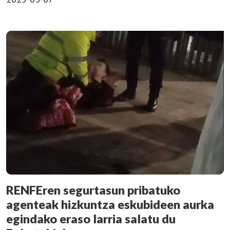
RENFEren segurtasun pribatuko
agenteak hizkuntza eskubideen aurka
egindako eraso larria salatu du