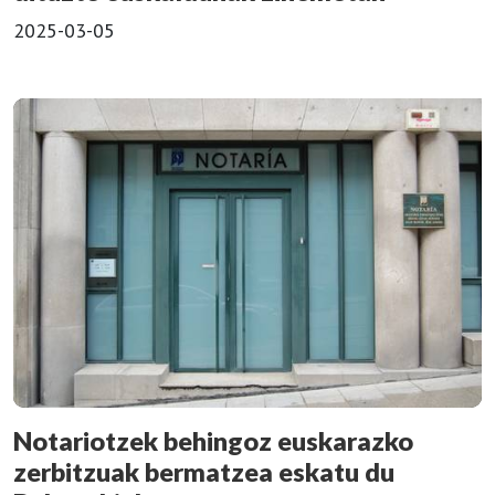
2025-03-05
Notariotzek behingoz euskarazko
zerbitzuak bermatzea eskatu du