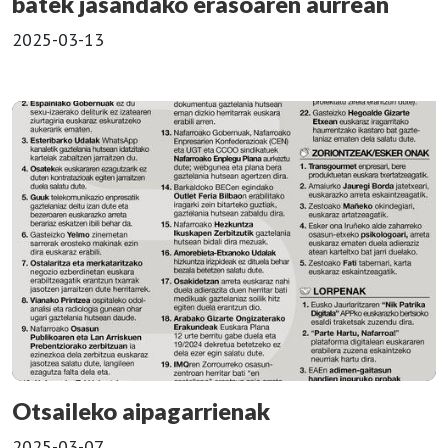
batek jasandako erasoaren aurrean
2025-03-13
Otsaileko aipagarrienak
2025-03-07