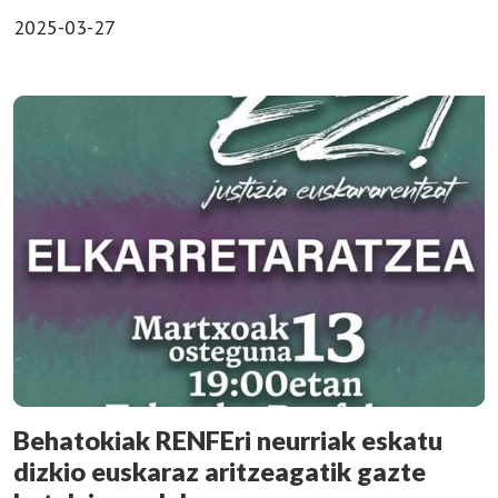
2025-03-27
Behatokiak RENFEri neurriak eskatu
dizkio euskaraz aritzeagatik gazte