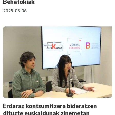
Behatokiak
2025-03-06
Erdaraz kontsumitzera bideratzen
dituzte euskaldunak zinemetan