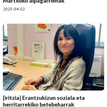
Martxoko aipagarrienak
2025-04-02
[iritzia] Erantzukizun soziala eta
herritarrekiko betebeharrak