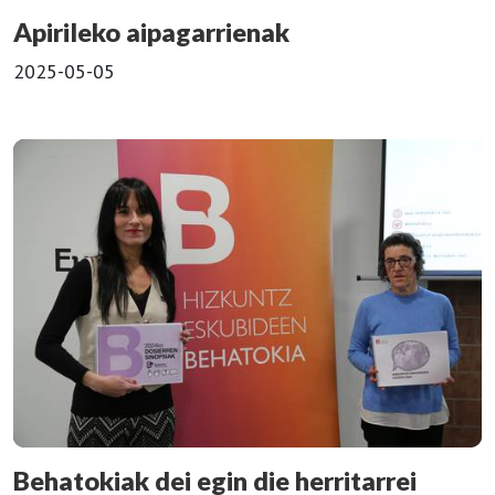
Apirileko aipagarrienak
2025-05-05
Behatokiak dei egin die herritarrei