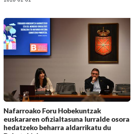
Nafarroako Foru Hobekuntzak
euskararen ofizialtasuna lurralde osora
hedatzeko beharra aldarrikatu du