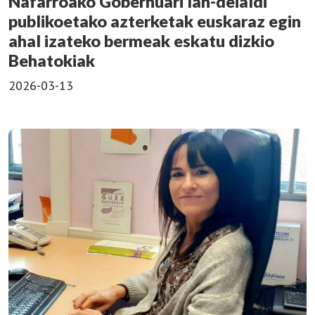
Nafarroako Gobernuari lan-deialdi
publikoetako azterketak euskaraz egin
ahal izateko bermeak eskatu dizkio
Behatokiak
2026-03-13