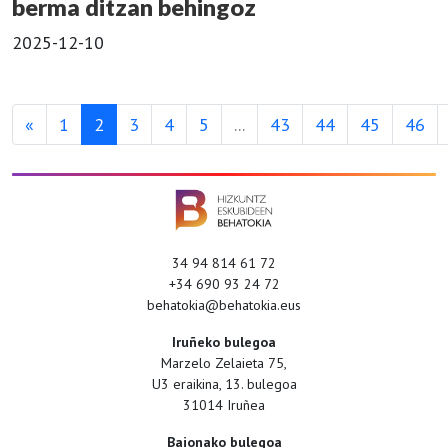
berma ditzan behingoz
2025-12-10
«
1
2
3
4
5
...
43
44
45
46
34 94 814 61 72
+34 690 93 24 72
behatokia@behatokia.eus
Iruñeko bulegoa
Marzelo Zelaieta 75,
U3 eraikina, 13. bulegoa
31014 Iruñea
Baionako bulegoa