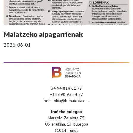
Maiatzeko aipagarrienak
2026-06-01
34 94 814 61 72
+34 690 93 24 72
behatokia@behatokia.eus
Iruñeko bulegoa
Marzelo Zelaieta 75,
U3 eraikina, 13. bulegoa
31014 Iruñea