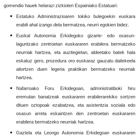
gomendio hauek helarazi zizkioten Espainiako Estatuari:
Estatuko Administrazioaren tokiko bulegoekin euskara
erabili ahal izango dela bermatzea, neurri egokien bidez.
Euskal Autonomia Erkidegoko gizarte- edo osasun-
laguntzako zentroetan euskararen erabilera bermatzeko
neurriak hartzea, eta auzitegietan, aldeetako batek hala
eskatuz gero, prozedura oro euskaraz gauzatu daitekeela
aitortzen duen legeria praktikan bermatzeko neurriak
hartzea.
Nafarroako Foru Erkidegoan, administratiboki hiru
eremutan banatzeak euskararen erabilerarekiko sortzen
dituen oztopoak ezabatzea, eta asistentzia soziala edo
osasun arreta eskaintzen den zentroetan euskararen
erabilera bermatzeko neurriak hartzea.
Gaztela eta Leongo Autonomia Erkidegoan euskararen