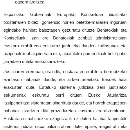
egoera argitzea.
Espainiako Gobernuak Europako Kontseiluari bidalitako
txostenaren bidez, gomendio horien betetze-mailaren inguruan
egindako hainbat baieztapen gezurtatu dituzte Behatokiak eta
Kontseiluak. Izan ere, Behatokiak zenbait administraziotan
euskara erabili edo euskaraz jarduteko dauden zailtasunak eta
bizipenak mahaigaineratu ditu, aipatutako gomendioak bete gabe
jarraitzen dutela erakutsarazteko.
Justiziaren eremuan, oraindik, euskararen erabilera bermatzeko
ezintasun nabariak daude, eta azken urteetako kasuek hala
erakusten dute. Estatuko sistema judiziala zein justiziako
eskumenak eskuratu berri dituen Eusko Jaurlaritza
itzulpengintza sistemetan oinarrituta daude, eta horrek eragozpen
nabariak ezartzen ditu prozeduretan euskara erabiltzerakoan.
Euskararen nahitaezko ezagutzarik ez duten hainbat lanpostuk
sistema judizial osoa baldintzatzen dute, epaile, magistratu eta