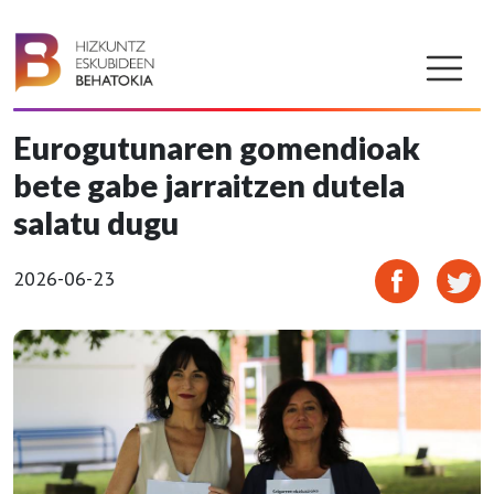
Eurogutunaren gomendioak
bete gabe jarraitzen dutela
salatu dugu
2026-06-23