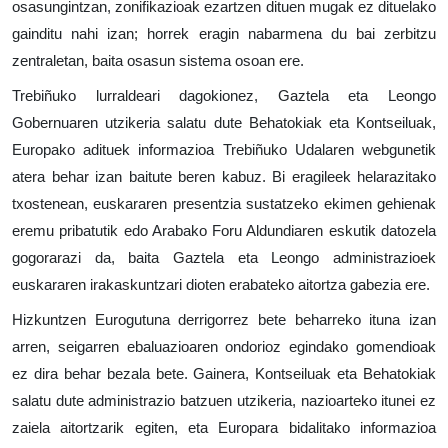
osasungintzan, zonifikazioak ezartzen dituen mugak ez dituelako
gainditu nahi izan; horrek eragin nabarmena du bai zerbitzu
zentraletan, baita osasun sistema osoan ere.
Trebiñuko lurraldeari dagokionez, Gaztela eta Leongo
Gobernuaren utzikeria salatu dute Behatokiak eta Kontseiluak,
Europako adituek informazioa Trebiñuko Udalaren webgunetik
atera behar izan baitute beren kabuz. Bi eragileek helarazitako
txostenean, euskararen presentzia sustatzeko ekimen gehienak
eremu pribatutik edo Arabako Foru Aldundiaren eskutik datozela
gogorarazi da, baita Gaztela eta Leongo administrazioek
euskararen irakaskuntzari dioten erabateko aitortza gabezia ere.
Hizkuntzen Eurogutuna derrigorrez bete beharreko ituna izan
arren, seigarren ebaluazioaren ondorioz egindako gomendioak
ez dira behar bezala bete. Gainera, Kontseiluak eta Behatokiak
salatu dute administrazio batzuen utzikeria, nazioarteko itunei ez
zaiela aitortzarik egiten, eta Europara bidalitako informazioa