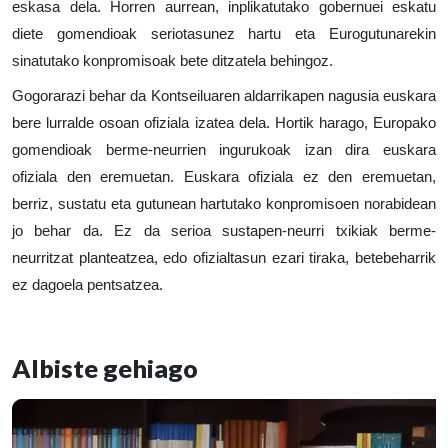
eskasa dela. Horren aurrean, inplikatutako gobernuei eskatu
diete gomendioak seriotasunez hartu eta Eurogutunarekin
sinatutako konpromisoak bete ditzatela behingoz.
Gogorarazi behar da Kontseiluaren aldarrikapen nagusia euskara
bere lurralde osoan ofiziala izatea dela. Hortik harago, Europako
gomendioak berme-neurrien ingurukoak izan dira euskara
ofiziala den eremuetan. Euskara ofiziala ez den eremuetan,
berriz, sustatu eta gutunean hartutako konpromisoen norabidean
jo behar da. Ez da serioa sustapen-neurri txikiak berme-
neurritzat planteatzea, edo ofizialtasun ezari tiraka, betebeharrik
ez dagoela pentsatzea.
Albiste gehiago