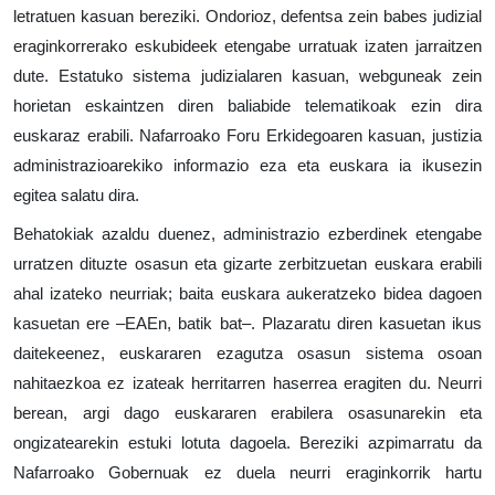
letratuen kasuan bereziki. Ondorioz, defentsa zein babes judizial
eraginkorrerako eskubideek etengabe urratuak izaten jarraitzen
dute. Estatuko sistema judizialaren kasuan, webguneak zein
horietan eskaintzen diren baliabide telematikoak ezin dira
euskaraz erabili. Nafarroako Foru Erkidegoaren kasuan, justizia
administrazioarekiko informazio eza eta euskara ia ikusezin
egitea salatu dira.
Behatokiak azaldu duenez, administrazio ezberdinek etengabe
urratzen dituzte osasun eta gizarte zerbitzuetan euskara erabili
ahal izateko neurriak; baita euskara aukeratzeko bidea dagoen
kasuetan ere –EAEn, batik bat–. Plazaratu diren kasuetan ikus
daitekeenez, euskararen ezagutza osasun sistema osoan
nahitaezkoa ez izateak herritarren haserrea eragiten du. Neurri
berean, argi dago euskararen erabilera osasunarekin eta
ongizatearekin estuki lotuta dagoela. Bereziki azpimarratu da
Nafarroako Gobernuak ez duela neurri eraginkorrik hartu