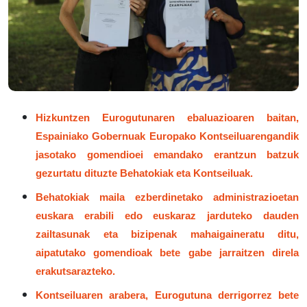
Hizkuntzen Eurogutunaren ebaluazioaren baitan,
Espainiako Gobernuak Europako Kontseiluarengandik
jasotako gomendioei emandako erantzun batzuk
gezurtatu dituzte Behatokiak eta Kontseiluak.
Behatokiak maila ezberdinetako administrazioetan
euskara erabili edo euskaraz jarduteko dauden
zailtasunak eta bizipenak mahaigaineratu ditu,
aipatutako gomendioak bete gabe jarraitzen direla
erakutsarazteko.
Kontseiluaren arabera, Eurogutuna derrigorrez bete