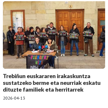
Trebiñun euskararen irakaskuntza
sustatzeko berme eta neurriak eskatu
dituzte familiek eta herritarrek
2026-04-13