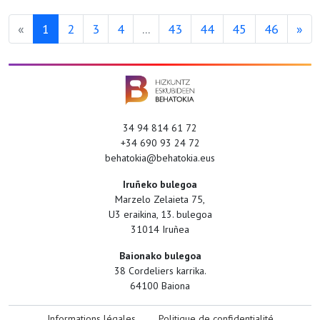
«
1
2
3
4
...
43
44
45
46
»
34 94 814 61 72
+34 690 93 24 72
behatokia@behatokia.eus
Iruñeko bulegoa
Marzelo Zelaieta 75,
U3 eraikina, 13. bulegoa
31014 Iruñea
Baionako bulegoa
38 Cordeliers karrika.
64100 Baiona
Informations légales
Politique de confidentialité