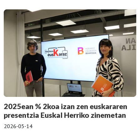
2025ean % 2koa izan zen euskararen
presentzia Euskal Herriko zinemetan
2026-05-14