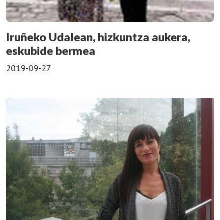
Iruñeko Udalean, hizkuntza aukera,
eskubide bermea
2019-09-27