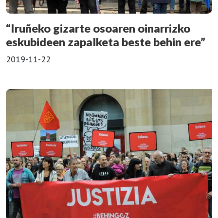
“Iruñeko gizarte osoaren oinarrizko
eskubideen zapalketa beste behin ere”
2019-11-22