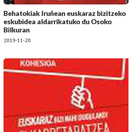
Behatokiak Iruñean euskaraz bizitzeko
eskubidea aldarrikatuko du Osoko
Bilkuran
2019-11-20