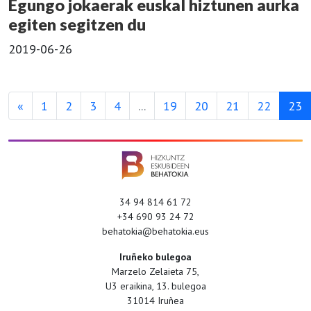
Egungo jokaerak euskal hiztunen aurka
egiten segitzen du
2019-06-26
«
1
2
3
4
...
19
20
21
22
23
34 94 814 61 72
+34 690 93 24 72
behatokia@behatokia.eus
Iruñeko bulegoa
Marzelo Zelaieta 75,
U3 eraikina, 13. bulegoa
31014 Iruñea