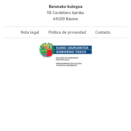
Baionako bulegoa
38 Cordeliers karrika.
64100 Baiona
Nota legal
Política de privacidad
Contacto