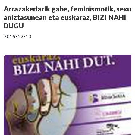
Arrazakeriarik gabe, feminismotik, sexu
aniztasunean eta euskaraz, BIZI NAHI
DUGU
2019-12-10