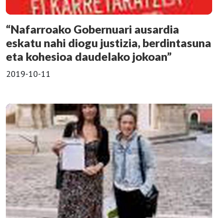
“Nafarroako Gobernuari ausardia
eskatu nahi diogu justizia, berdintasuna
eta kohesioa daudelako jokoan”
2019-10-11