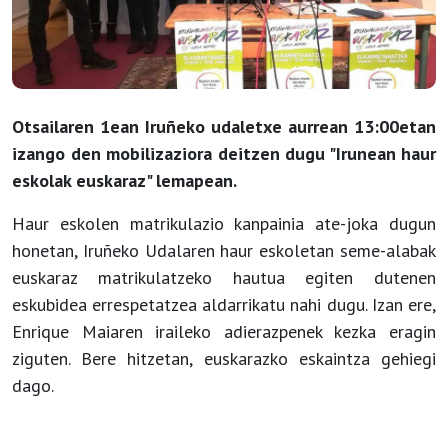
Otsailaren 1ean Iruñeko udaletxe aurrean 13:00etan
izango den mobilizaziora deitzen dugu "Irunean haur
eskolak euskaraz" lemapean.
Haur eskolen matrikulazio kanpainia ate-joka dugun
honetan, Iruñeko Udalaren haur eskoletan seme-alabak
euskaraz matrikulatzeko hautua egiten dutenen
eskubidea errespetatzea aldarrikatu nahi dugu. Izan ere,
Enrique Maiaren iraileko adierazpenek kezka eragin
ziguten. Bere hitzetan, euskarazko eskaintza gehiegi
dago.