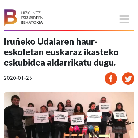
Iruñeko Udalaren haur-
eskoletan euskaraz ikasteko
eskubidea aldarrikatu dugu.
2020-01-23