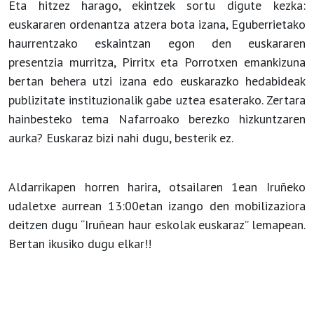
Eta hitzez harago, ekintzek sortu digute kezka:
euskararen ordenantza atzera bota izana, Eguberrietako
haurrentzako eskaintzan egon den euskararen
presentzia murritza, Pirritx eta Porrotxen emankizuna
bertan behera utzi izana edo euskarazko hedabideak
publizitate instituzionalik gabe uztea esaterako. Zertara
hainbesteko tema Nafarroako berezko hizkuntzaren
aurka? Euskaraz bizi nahi dugu, besterik ez.
Aldarrikapen horren harira, otsailaren 1ean Iruñeko
udaletxe aurrean 13:00etan izango den mobilizaziora
deitzen dugu “Iruñean haur eskolak euskaraz” lemapean.
Bertan ikusiko dugu elkar!!