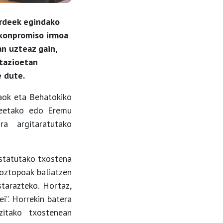
ordeek egindako
 konpromiso irmoa
n uzteaz gain,
tazioetan
e dute.
baok eta Behatokiko
deetako edo Eremu
ra argitaratutako
estatutako txostena
n oztopoak baliatzen
tarazteko. Hortaz,
ei”. Horrekin batera
zitako txostenean