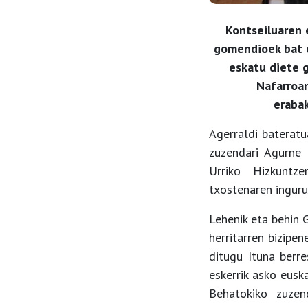
Kontseiluaren 
gomendioek bat e
eskatu diete 
Nafarroa
erabak
Agerraldi bateratu
zuzendari Agurne
Urriko Hizkuntze
txostenaren inguru
Lehenik eta behin 
herritarren bizipen
ditugu Ituna berr
eskerrik asko euska
Behatokiko zuzen