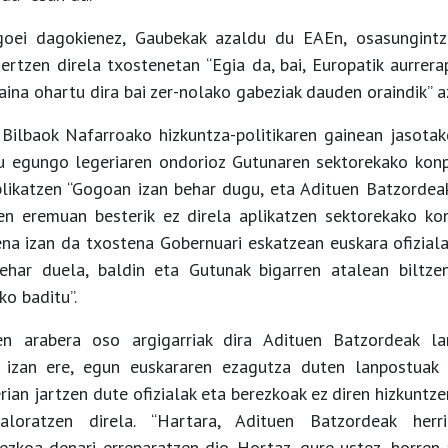
oei dagokienez, Gaubekak azaldu du EAEn, osasungintz
gertzen direla txostenetan “Egia da, bai, Europatik aurrera
aina ohartu dira bai zer-nolako gabeziak dauden oraindik” a
 Bilbaok Nafarroako hizkuntza-politikaren gainean jasotak
u egungo legeriaren ondorioz Gutunaren sektorekako konp
likatzen “Gogoan izan behar dugu, eta Adituen Batzordeak
den eremuan besterik ez direla aplikatzen sektorekako ko
ena izan da txostena Gobernuari eskatzean euskara ofizia
ehar duela, baldin eta Gutunak bigarren atalean biltzen
o baditu”.
en arabera oso argigarriak dira Adituen Batzordeak l
 izan ere, egun euskararen ezagutza duten lanpostuak 
erian jartzen dute ofizialak eta berezkoak ez diren hizkuntz
loratzen direla. “Hartara, Adituen Batzordeak herri
zkoa denari erreparatzen dio. Hortaz, gure ustez, horren