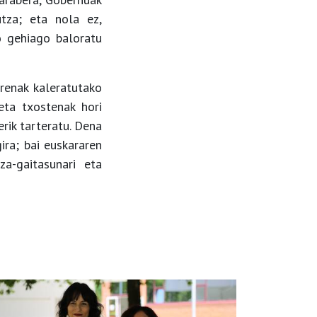
utza; eta nola ez,
o gehiago baloratu
orenak kaleratutako
eta txostenak hori
erik tarteratu. Dena
gira; bai euskararen
za-gaitasunari eta