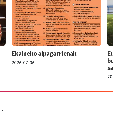
Ekaineko aipagarrienak
E
b
2026-07-06
s
20
goa