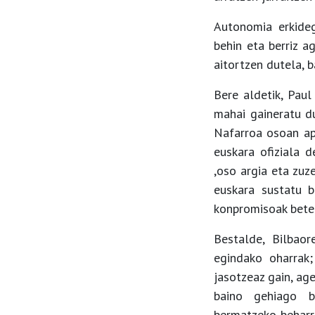
Autonomia erkideg
behin eta berriz a
aitortzen dutela, b
Bere aldetik, Paul
mahai gaineratu d
Nafarroa osoan ap
euskara ofiziala 
,oso argia eta zuz
euskara sustatu b
konpromisoak betek
Bestalde, Bilbaor
egindako oharrak;
jasotzeaz gain, ag
baino gehiago ba
bermatzeko beharre