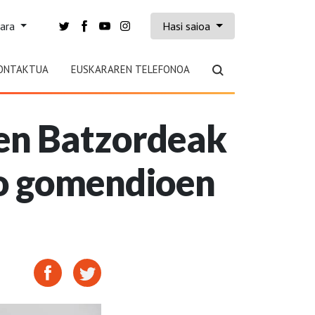
kara
Hasi saioa
ONTAKTUA
EUSKARAREN TELEFONOA
en Batzordeak
ko gomendioen