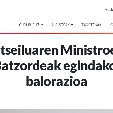
Eus
GURI BURUZ
ALBISTEAK
TXOSTENAK
K
tseiluaren Ministro
Batzordeak eginda
balorazioa