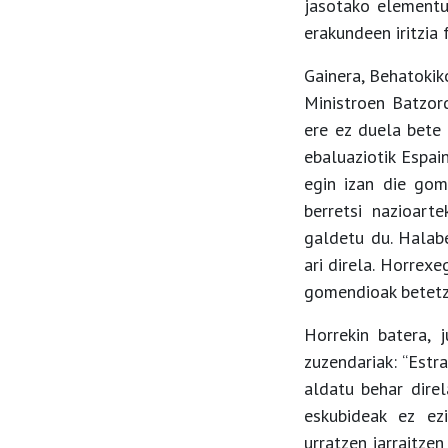
jasotako elementu
erakundeen iritzia
Gainera, Behatokik
Ministroen Batzor
ere ez duela bete 
ebaluaziotik Espai
egin izan die gom
berretsi nazioart
galdetu du. Halab
ari direla. Horrex
gomendioak betetze
Horrekin batera, 
zuzendariak: “Estr
aldatu behar direl
eskubideak ez ezi
urratzen jarraitzen