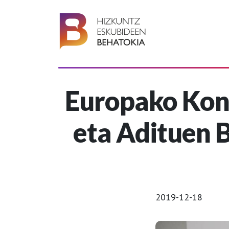
Europako Kon
eta Adituen 
2019-12-18