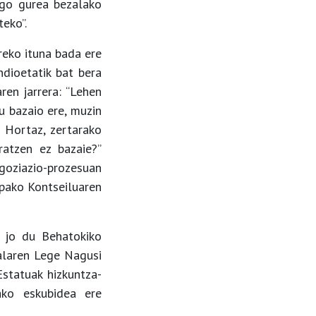
ago gurea bezalako
eko”.
reko ituna bada ere
dioetatik bat bera
ren jarrera: “Lehen
u bazaio ere, muzin
 Hortaz, zertarako
ratzen ez bazaie?”
goziazio-prozesuan
opako Kontseiluaren
t jo du Behatokiko
ialaren Lege Nagusi
Estatuak hizkuntza-
rako eskubidea ere