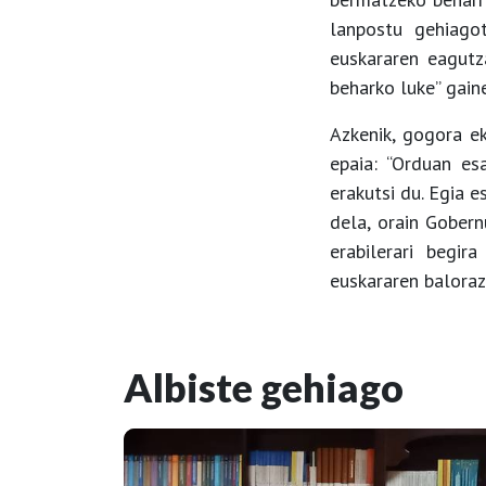
lanpostu gehiagot
euskararen eagutz
beharko luke” gain
Azkenik, gogora ek
epaia: “Orduan es
erakutsi du. Egia e
dela, orain Gobernu
erabilerari begir
euskararen baloraz
Albiste gehiago