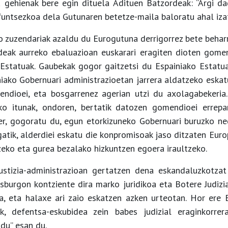
 gehienak bere egin dituela Adituen Batzordeak: “Argi d
 funtsezkoa dela Gutunaren betetze-maila baloratu ahal izat
o zuzendariak azaldu du Eurogutuna derrigorrez bete behar
deak aurreko ebaluazioan euskarari eragiten dioten gomen
Estatuak. Gaubekak gogor gaitzetsi du Espainiako Estatua
niako Gobernuari administrazioetan jarrera aldatzeko eskat
endioei, eta bosgarrenez agerian utzi du axolagabekeria.
eko itunak, ondoren, bertatik datozen gomendioei errepa
er, gogoratu du, egun etorkizuneko Gobernuari buruzko ne
egatik, alderdiei eskatu die konpromisoak jaso ditzaten Eur
ko eta gurea bezalako hizkuntzen egoera iraultzeko.
justizia-administrazioan gertatzen dena eskandaluzkotza
asburgon kontziente dira marko juridikoa eta Botere Judiz
a, eta halaxe ari zaio eskatzen azken urteotan. Hor ere 
k, defentsa-eskubidea zein babes judizial eraginkorre
 du” esan du.