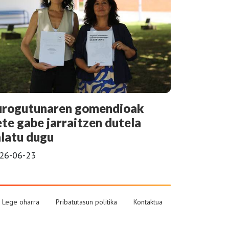
urogutunaren gomendioak
ete gabe jarraitzen dutela
alatu dugu
26-06-23
Lege oharra
Pribatutasun politika
Kontaktua