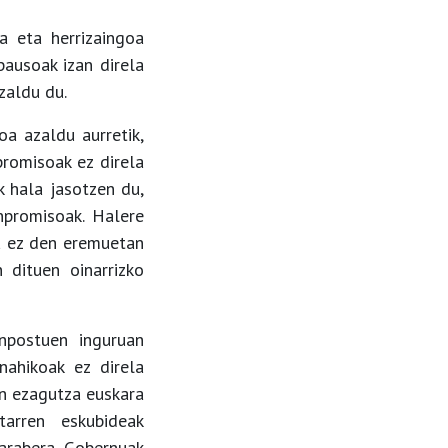
a eta herrizaingoa
pausoak izan direla
zaldu du.
oa azaldu aurretik,
romisoak ez direla
 hala jasotzen du,
npromisoak. Halere
la ez den eremuetan
 dituen oinarrizko
anpostuen inguruan
nahikoak ez direla
en ezagutza euskara
tarren eskubideak
 arabera, Gobernuak