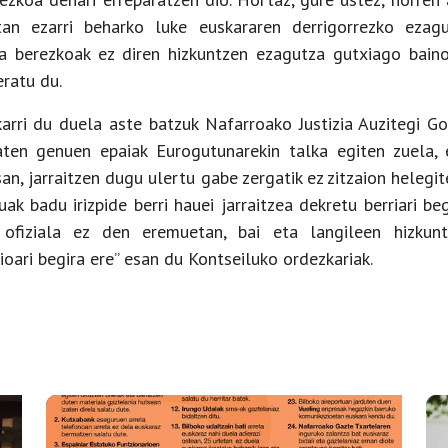
an ezarri beharko luke euskararen derrigorrezko ezag
a berezkoak ez diren hizkuntzen ezagutza gutxiago bain
eratu du.
arri du duela aste batzuk Nafarroako Justizia Auzitegi G
aten genuen epaiak Eurogutunarekin talka egiten zuela, 
san, jarraitzen dugu ulertu gabe zergatik ez zitzaion helegit
ak badu irizpide berri hauei jarraitzea dekretu berriari be
a ofiziala ez den eremuetan, bai eta langileen hizkunt
ioari begira ere” esan du Kontseiluko ordezkariak.