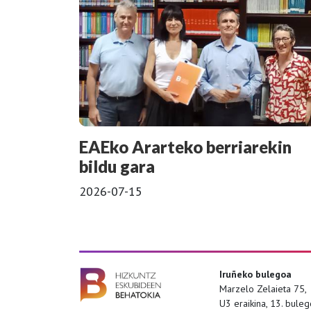
EAEko Ararteko berriarekin
bildu gara
2026-07-15
Iruñeko bulegoa
Marzelo Zelaieta 75,
U3 eraikina, 13. bule