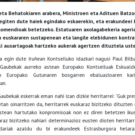
eta Behatokiaren arabera, Ministroen eta Adituen Batz
giten dute haiek egindako eskaerekin, eta erakundeei
gomendioak betetzeko. Estatuaren axolagabekeria ageria
n euskararen sustapenean eta langile elebidunen kontra
i ausartagoak hartzeko aukerak agertzen dituztela ust
a egin dute Iruñean Kontseiluko idazkari nagusi Paul Bil
 Gaubekak aurreko astean Europako Kontseiluak Eskual
n Europako Gutunaren bosgarren ebaluazioaren kari
an.
Gaubekak eskerrak eman nahi izan dizkie herritarrei: “Guk pr
etan oinarritzen da, herritarrek euskaraz bizitzeko dituzte
estean hartutako konpromisoak non ez diren betetzen ikus
raz bizitzeko nahiari determinazioz eusten dioten herritarr
dariak azaldu du bi erakundeek Estrasburgora helara