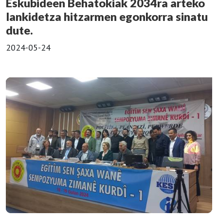
Eskubideen Behatokiak 2034ra arteko
lankidetza hitzarmen egonkorra sinatu
dute.
2024-05-24