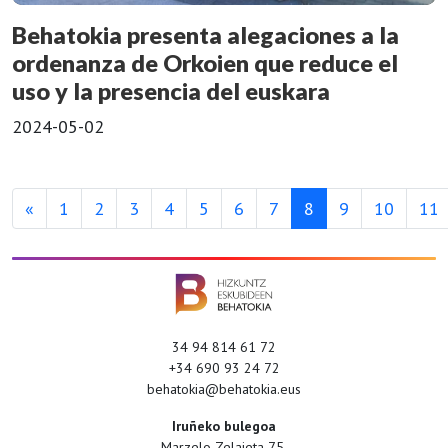
Behatokia presenta alegaciones a la
ordenanza de Orkoien que reduce el
uso y la presencia del euskara
2024-05-02
«
1
2
3
4
5
6
7
8
9
10
11
34 94 814 61 72
+34 690 93 24 72
behatokia@behatokia.eus
Iruñeko bulegoa
Marzelo Zelaieta 75,