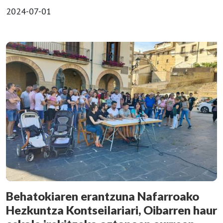
2024-07-01
Behatokiaren erantzuna Nafarroako
Hezkuntza Kontseilariari, Oibarren haur