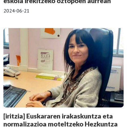
eskola irekitzeko oztopoen aurrean
2024-06-21
[iritzia] Euskararen irakaskuntza eta
normalizazioa moteltzeko Hezkuntza