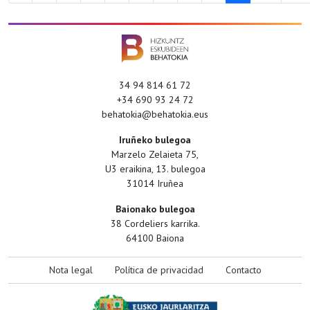
34 94 814 61 72
+34 690 93 24 72
behatokia@behatokia.eus
Iruñeko bulegoa
Marzelo Zelaieta 75,
U3 eraikina, 13. bulegoa
31014 Iruñea
Baionako bulegoa
38 Cordeliers karrika.
64100 Baiona
Nota legal
Política de privacidad
Contacto