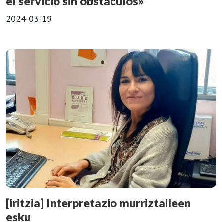
el servicio sin obstáculos»
2024-03-19
[iritzia] Interpretazio murriztaileen
esku