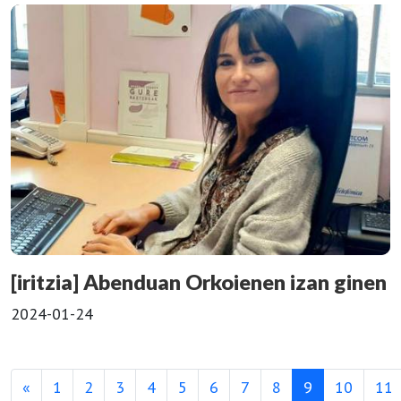
[iritzia] Abenduan Orkoienen izan ginen
2024-01-24
«
1
2
3
4
5
6
7
8
9
10
11