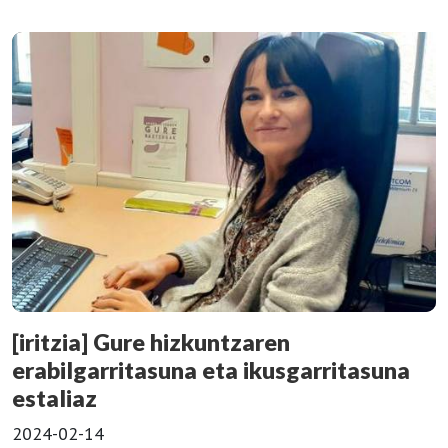
[iritzia] Gure hizkuntzaren
erabilgarritasuna eta ikusgarritasuna
estaliaz
2024-02-14