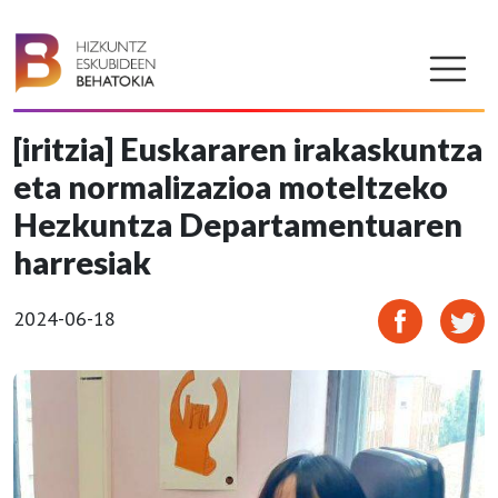
[iritzia] Euskararen irakaskuntza
eta normalizazioa moteltzeko
Hezkuntza Departamentuaren
harresiak
2024-06-18