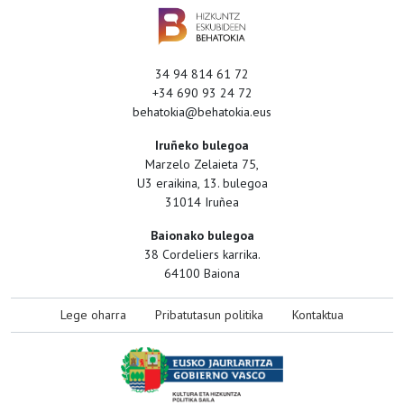
34 94 814 61 72
+34 690 93 24 72
behatokia@behatokia.eus
Iruñeko bulegoa
Marzelo Zelaieta 75,
U3 eraikina, 13. bulegoa
31014 Iruñea
Baionako bulegoa
38 Cordeliers karrika.
64100 Baiona
Lege oharra
Pribatutasun politika
Kontaktua