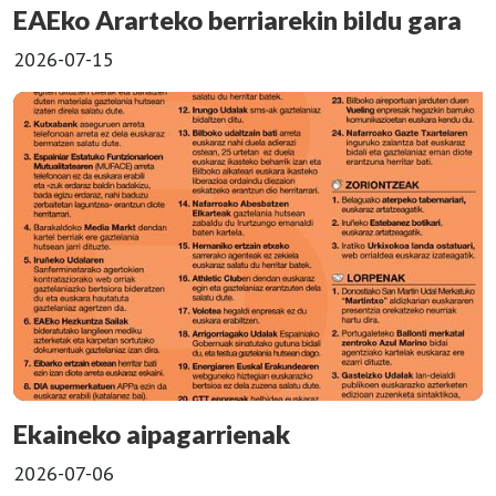
EAEko Ararteko berriarekin bildu gara
2026-07-15
Ekaineko aipagarrienak
2026-07-06