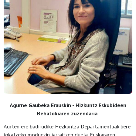
Agurne Gaubeka Erauskin
- Hizkuntz Eskubideen
Behatokiaren zuzendaria
Aurten ere badirudike Hezkuntza Departamentuak bere
jokatzeko moduekin jarraitzen duela. Euskararen