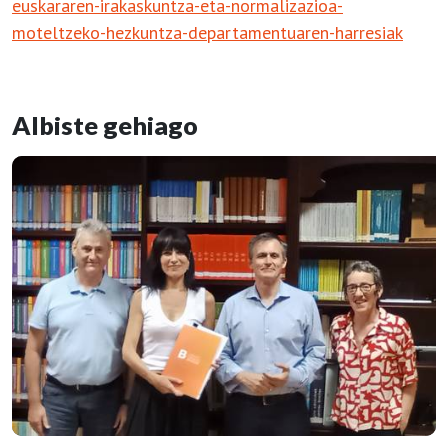
euskararen-irakaskuntza-eta-normalizazioa-
moteltzeko-hezkuntza-departamentuaren-harresiak
Albiste gehiago