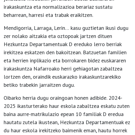
irakaskuntza eta normalizazioa berariaz sustatu
beharrean, harresi eta trabak eraikitzen.
Mendigorria, Larraga, Lerin… kasu guztietan ikusi dugu
zer nolako aitzakia eta oztopoak jartzen dituen
Hezkuntza Departamentuak D ereduko lerro berriak
irekitzea eskatzen den bakoitzean. Batzuetan familien
eta herrien inplikazio eta borrokaren bidez euskararen
irakaskuntza Nafarroako herri gehiagotan zabaltzea
lortzen den, oraindik euskarazko irakaskuntzarekiko
betiko trabekin jarraitzen dugu.
Oibarko herria dugu oraingoan honen adibide. 2024-
2025 ikasturterako haur eskola zabaltzea eskatu zuten
baina aurre-matrikulazio epean 10 familiak D eredua
hautatu zutela ikustean, Hezkuntza Departamentuak ez
du haur eskola irekitzeko baimenik eman, hautu horrek