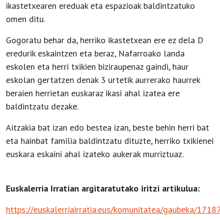
ikastetxearen ereduak eta espazioak baldintzatuko
omen ditu.
Gogoratu behar da, herriko ikastetxean ere ez dela D
eredurik eskaintzen eta beraz, Nafarroako landa
eskolen eta herri txikien biziraupenaz gaindi, haur
eskolan gertatzen denak 3 urtetik aurrerako haurrek
beraien herrietan euskaraz ikasi ahal izatea ere
baldintzatu dezake.
Aitzakia bat izan edo bestea izan, beste behin herri bat
eta hainbat familia baldintzatu dituzte, herriko txikienei
euskara eskaini ahal izateko aukerak murriztuaz.
Euskalerria Irratian argitaratutako iritzi artikulua:
https://euskalerriairratia.eus/komunitatea/gaubeka/17