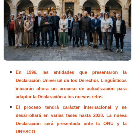
En 1996, las entidades que presentaron la
Declaración Universal de los Derechos Lingüísticos
iniciarán ahora un proceso de actualización para
adaptar la Declaración a los nuevos retos.
El proceso tendrá carácter internacional y se
desarrollará en varias fases hasta 2028. La nueva
Declaración será presentada ante la ONU y la
UNESCO.