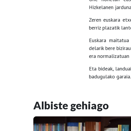
Hizkelanen jarduna
Zeren euskara etxe
berriz plazatik lan
Euskara maitatua 
delarik bere bizir
era normalizatuan 
Eta bideak, landua
badugulako garaia
Albiste gehiago