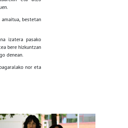
uen.
 amaitua, bestetan
sna izatera pasako
tea bere hizkuntzan
ngo denean.
 bagaralako nor eta