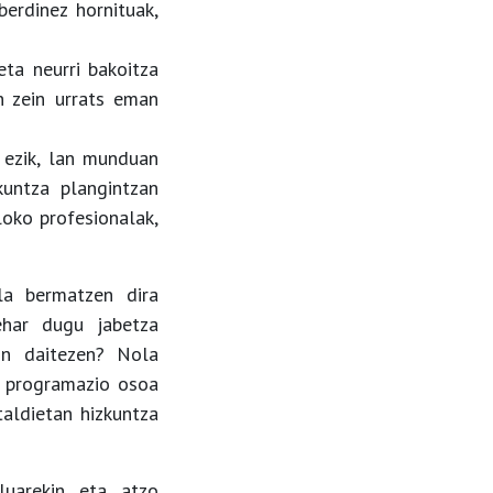
erdinez hornituak,
eta neurri bakoitza
n zein urrats eman
z ezik, lan munduan
kuntza plangintzan
loko profesionalak,
la bermatzen dira
ehar dugu jabetza
gon daitezen? Nola
a programazio osoa
taldietan hizkuntza
luarekin eta atzo