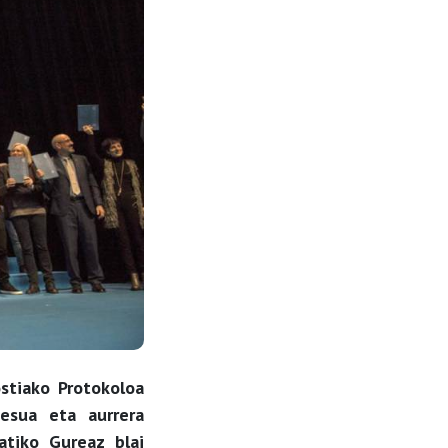
stiako Protokoloa
esua eta aurrera
atiko Gureaz blai