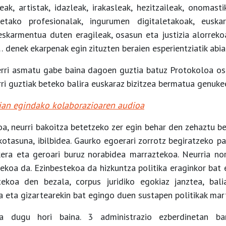
reak, artistak, idazleak, irakasleak, hezitzaileak, onomasti
etako profesionalak, ingurumen digitaletakoak, euska
skarmentua duten eragileak, osasun eta justizia alorreko
 denek ekarpenak egin zituzten beraien esperientziatik abia
erri asmatu gabe baina dagoen guztia batuz Protokoloa os
ri guztiak beteko balira euskaraz bizitzea bermatua genukee
tian egindako kolaborazioaren audioa
oa, neurri bakoitza betetzeko zer egin behar den zehaztu b
tasuna, ibilbidea. Gaurko egoerari zorrotz begiratzeko p
kera eta geroari buruz norabidea marraztekoa. Neurria no
tekoa da. Ezinbestekoa da hizkuntza politika eraginkor bat
tekoa den bezala, corpus juridiko egokiaz janztea, bali
ea eta gizartearekin bat egingo duen sustapen politikak mar
la dugu hori baina. 3 administrazio ezberdinetan ban