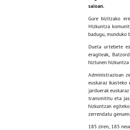
saioan.
Gure bizitzako er
Hizkuntza komunit
badugu, munduko b
Duela urtebete es
eragileak, Batzord
hiztunen hizkuntza
Administrazioan ze
euskaraz ikasteko 
jarduerak euskaraz
transmititu eta ja
hizkuntzan egiteko
zerrendatu genuen,
185 ziren, 185 neur