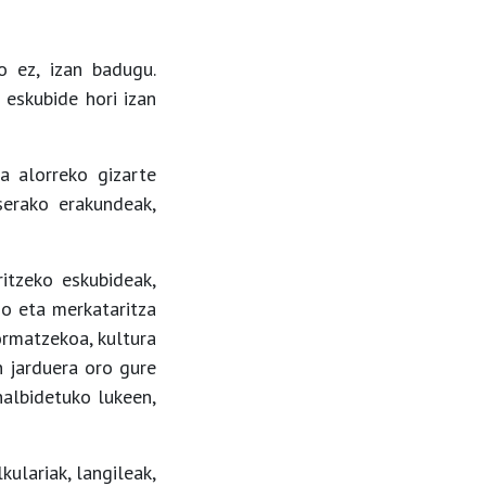
o ez, izan badugu.
eskubide hori izan
a alorreko gizarte
serako erakundeak,
itzeko eskubideak,
mo eta merkataritza
ormatzekoa, kultura
n jarduera oro gure
halbidetuko lukeen,
kulariak, langileak,