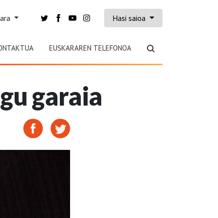
kara
Hasi saioa
ONTAKTUA
EUSKARAREN TELEFONOA
ugu garaia