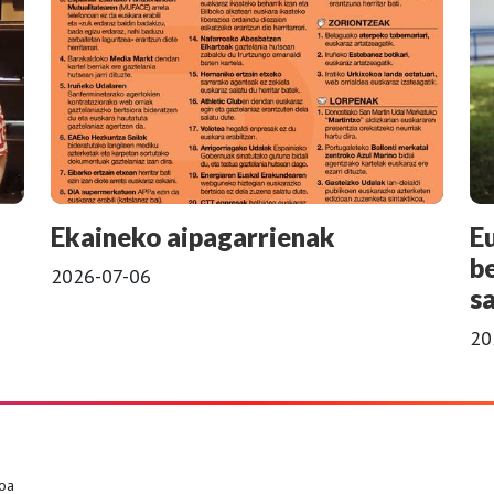
Ekaineko aipagarrienak
E
b
2026-07-06
s
20
goa