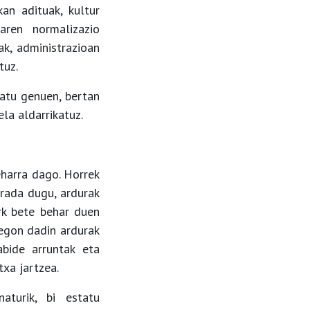
kan adituak, kultur
raren normalizazio
ak, administrazioan
tuz.
atu genuen, bertan
la aldarrikatuz.
eharra dago. Horrek
arada dugu, ardurak
rk bete behar duen
 egon dadin ardurak
abide arruntak eta
txa jartzea.
aturik, bi estatu