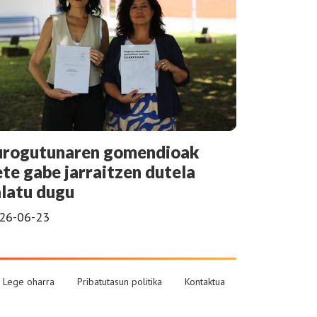
urogutunaren gomendioak
ete gabe jarraitzen dutela
alatu dugu
26-06-23
Lege oharra
Pribatutasun politika
Kontaktua