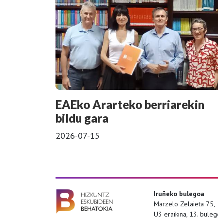
EAEko Ararteko berriarekin
bildu gara
2026-07-15
Iruñeko bulegoa
Marzelo Zelaieta 75,
U3 eraikina, 13. bule