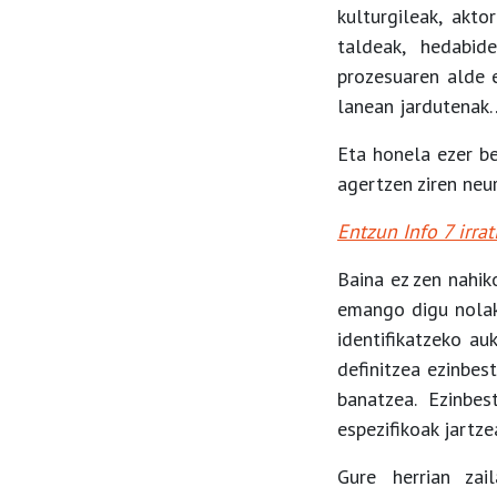
kulturgileak, akto
taldeak, hedabide
prozesuaren alde e
lanean jardutenak…
Eta honela ezer b
agertzen ziren neur
Entzun Info 7 irra
Baina ez zen nahik
emango digu nolako
identifikatzeko au
definitzea ezinbes
banatzea. Ezinbes
espezifikoak jartz
Gure herrian zai