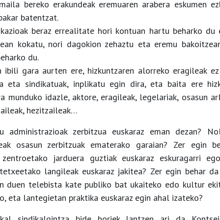
 maila bereko erakundeak eremuaren arabera eskumen ezb
bakar batentzat.
kazioak beraz errealitate hori kontuan hartu beharko du 
tzean kokatu, nori dagokion zehaztu eta eremu bakoitzea
eharko du.
 ibili gara aurten ere, hizkuntzaren alorreko eragileak e
 eta sindikatuak, inplikatu egin dira, eta baita ere hiz
ra munduko idazle, aktore, eragileak, legelariak, osasun ar
aileak, hezitzaileak…
u administrazioak zerbitzua euskaraz eman dezan? No
deak osasun zerbitzuak ematerako garaian? Zer egin b
i zentroetako jarduera guztiak euskaraz eskuragarri e
tetxeetako langileak euskaraz jakitea? Zer egin behar d
n duen telebista kate publiko bat ukaiteko edo kultur eki
ko, eta lantegietan praktika euskaraz egin ahal izateko?
al sindikalgintza bide horiek lantzen ari da Kontsei