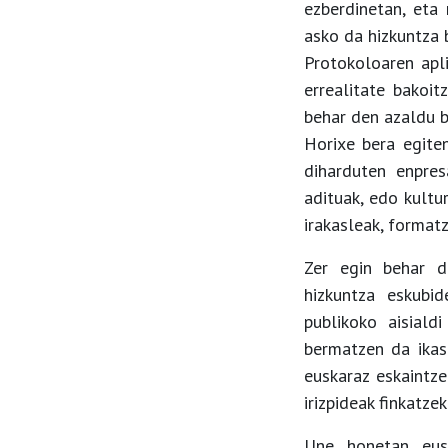
ezberdinetan, eta
asko da hizkuntza 
Protokoloaren apli
errealitate bakoi
behar den azaldu b
Horixe bera egiten
diharduten enpresa
adituak, edo kultu
irakasleak, formatz
Zer egin behar d
hizkuntza eskubi
publikoko aisiald
bermatzen da ikas
euskaraz eskaintze
irizpideak finkatze
Une honetan eusk