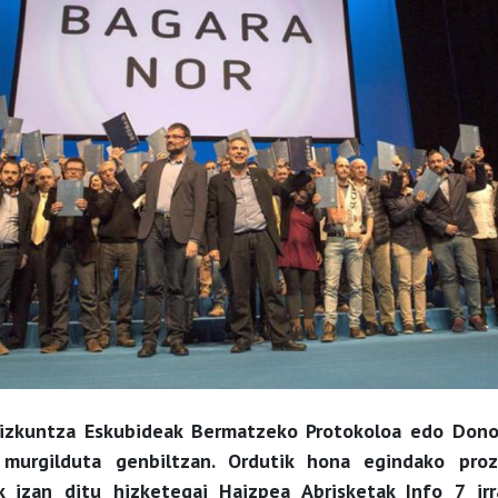
izkuntza Eskubideak Bermatzeko Protokoloa edo Dono
 murgilduta genbiltzan. Ordutik hona egindako proz
k izan ditu hizketegai Haizpea Abrisketak Info 7 irr