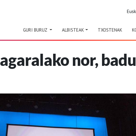
Eus
GURI BURUZ
ALBISTEAK
TXOSTENAK
K
 Bagaralako nor, bad