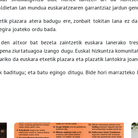
ldietan lan mundua euskaratzearen garrantziaz jardun gen
tik plazara atera badugu ere, zonbait tokitan lana ez da
tegira joateko ordu bada.
den altxor bat bezela zaintzetik euskara lanerako tre
aupena ziurtatuagoa izango dugu. Euskal hizkuntza komunita
ariko da euskara etxetik plazara eta plazatik lantokira joa
k baditugu; eta batu egingo ditugu. Bide hori marrazteko
.