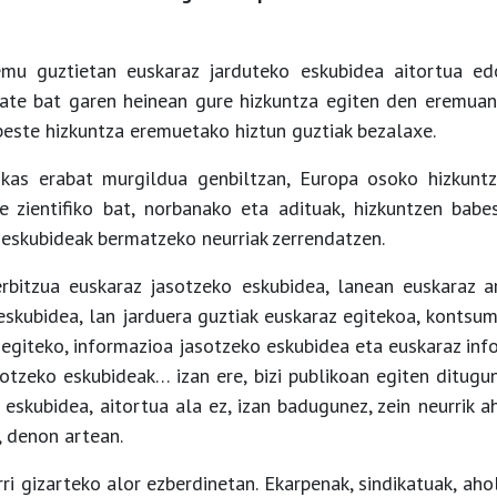
emu guztietan euskaraz jarduteko eskubidea aitortua ed
ate bat garen heinean gure hizkuntza egiten den eremuan 
este hizkuntza eremuetako hiztun guztiak bezalaxe.
kas erabat murgildua genbiltzan, Europa osoko hizkuntz
e zientifiko bat, norbanako eta adituak, hizkuntzen babe
 eskubideak bermatzeko neurriak zerrendatzen.
rbitzua euskaraz jasotzeko eskubidea, lanean euskaraz ar
eskubidea, lan jarduera guztiak euskaraz egitekoa, kontsu
 egiteko, informazioa jasotzeko eskubidea eta euskaraz inf
sotzeko eskubideak… izan ere, bizi publikoan egiten ditugu
 eskubidea, aitortua ala ez, izan badugunez, zein neurrik a
 denon artean.
ri gizarteko alor ezberdinetan. Ekarpenak, sindikatuak, ahol