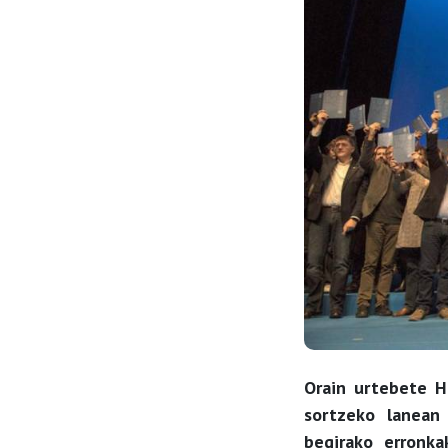
Orain urtebete H
sortzeko lanean
begirako erronka