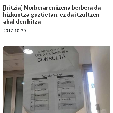
[Iritzia] Norberaren izena berbera da
hizkuntza guztietan, ez da itzultzen
ahal den hitza
2017-10-20