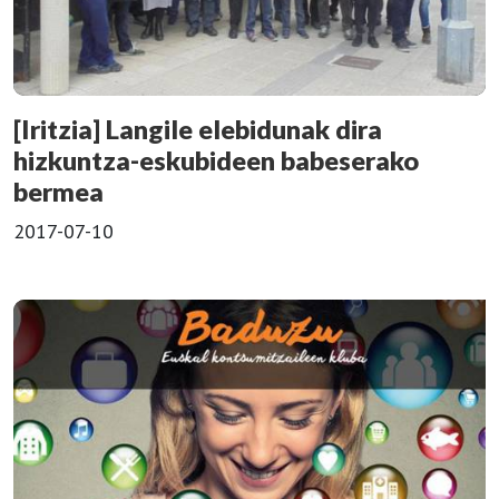
[Iritzia] Langile elebidunak dira
hizkuntza-eskubideen babeserako
bermea
2017-07-10