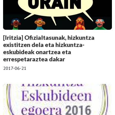
[Iritzia] Ofizialtasunak, hizkuntza
existitzen dela eta hizkuntza-
eskubideak onartzea eta
errespetaraztea dakar
2017-06-21