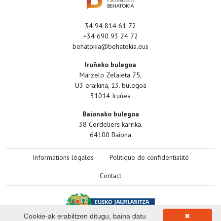
34 94 814 61 72
+34 690 93 24 72
behatokia@behatokia.eus
Iruñeko bulegoa
Marzelo Zelaieta 75,
U3 eraikina, 13. bulegoa
31014 Iruñea
Baionako bulegoa
38 Cordeliers karrika.
64100 Baiona
Informations légales
Politique de confidentialité
Contact
Cookie-ak erabiltzen ditugu, baina datu
✖