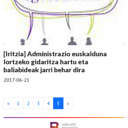
[Iritzia] Administrazio euskalduna
lortzeko gidaritza hartu eta
baliabideak jarri behar dira
2017-06-21
«
1
2
3
4
5
»