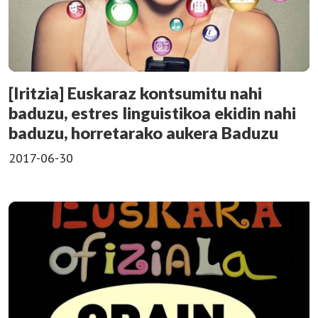
[Iritzia] Euskaraz kontsumitu nahi
baduzu, estres linguistikoa ekidin nahi
baduzu, horretarako aukera Baduzu
2017-06-30