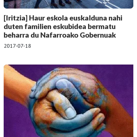
[Iritzia] Haur eskola euskalduna nahi
duten familien eskubidea bermatu
beharra du Nafarroako Gobernuak
2017-07-18