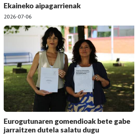
Ekaineko aipagarrienak
2026-07-06
Eurogutunaren gomendioak bete gabe
jarraitzen dutela salatu dugu