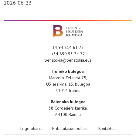
2026-06-23
34 94 814 61 72
+34 690 93 24 72
behatokia@behatokia.eus
Iruñeko bulegoa
Marzelo Zelaieta 75,
U3 eraikina, 13. bulegoa
31014 Iruñea
Baionako bulegoa
38 Cordeliers karrika.
64100 Baiona
Lege oharra
Pribatutasun politika
Kontaktua