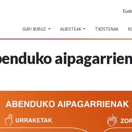
Eus
GURI BURUZ
ALBISTEAK
TXOSTENAK
K
enduko aipagarrie