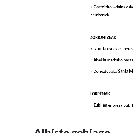
»
Gasteizko Udala
k esk
herritarrek.
ZORIONTZEAK
»
Iztueta
esnekiei, bere
»
Abakia
markako pasta-
» Doneztebeko
Santa M
LORPENAK
»
Zubilan
enpresa publik
Albiste gehiago