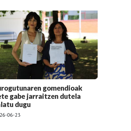
urogutunaren gomendioak
ete gabe jarraitzen dutela
alatu dugu
26-06-23