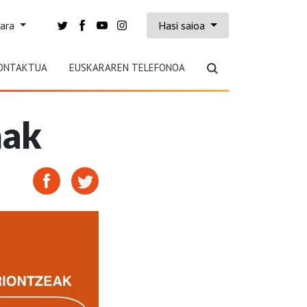
kara
Hasi saioa
ONTAKTUA
EUSKARAREN TELEFONOA
nak