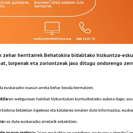
zehar herritarrek Behatokira bidalitako hizkuntza-esk
bat, lorpenak eta zoriontzeak jaso ditugu ondorengo zer
da euskarazko osasun arreta behar bezala bermatzen.
tzia
ren webgunean hainbat hizkuntzatan kontsultatzeko aukera dago; euska
tzelona bidaietan ingelesez eta katalanez ematen dute informazioa; euskara
ea
n ez dute euskarazko arretarik eskaintzen.