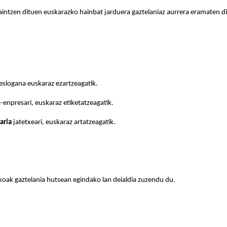
aintzen dituen euskarazko hainbat jarduera gaztelaniaz aurrera eramaten di
 eslogana euskaraz ezartzeagatik.
enpresari, euskaraz etiketatzeagatik.
aria
jatetxeari, euskaraz artatzeagatik.
oak gaztelania hutsean egindako lan deialdia zuzendu du.