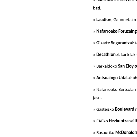
» Barakaldoko
San Bize
bati.
»
Laudio
n, Gabonetako a
»
Nafarroako Foruzain
»
Gizarte Segurantza
k 
»
Decathlon
ek kartelak
» Barkaldoko
San Eloy o
»
Antsoaingo Udala
k ab
» Nafarroako Bertsolari
jaso.
» Gasteizko
Boulevard
m
» EAEko
Hezkuntza sai
» Basauriko
McDonald’