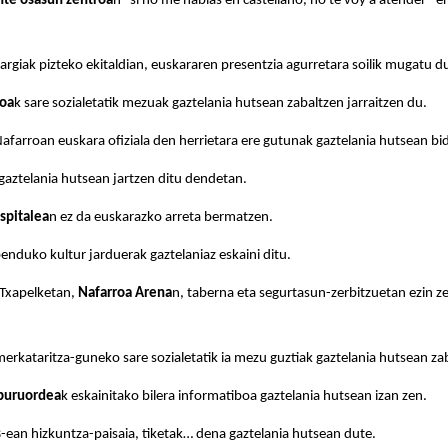
nte osasun zentroa
n “si no me hablas en castellano, no te voy a atender” er
rgiak pizteko ekitaldian, euskararen presentzia agurretara soilik mugatu d
goa
k sare sozialetatik mezuak gaztelania hutsean zabaltzen jarraitzen du.
Nafarroan euskara ofiziala den herrietara ere gutunak gaztelania hutsean bida
 gaztelania hutsean jartzen ditu dendetan.
spitalea
n ez da euskarazko arreta bermatzen.
enduko kultur jarduerak gaztelaniaz eskaini ditu.
 Txapelketan,
Nafarroa Arena
n, taberna eta segurtasun-zerbitzuetan ezin z
erkataritza-guneko sare sozialetatik ia mezu guztiak gaztelania hutsean zab
lburuordea
k eskainitako bilera informatiboa gaztelania hutsean izan zen.
s
-ean hizkuntza-paisaia, tiketak… dena gaztelania hutsean dute.