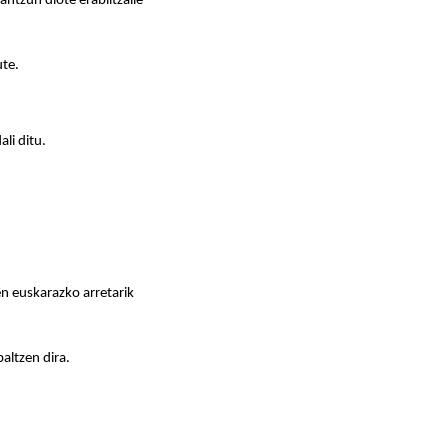
antzun diote erabiltzaile
ute.
li ditu.
en euskarazko arretarik
altzen dira.