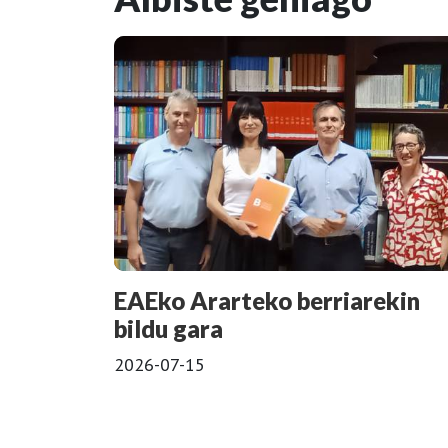
EAEko Ararteko berriarekin
bildu gara
2026-07-15