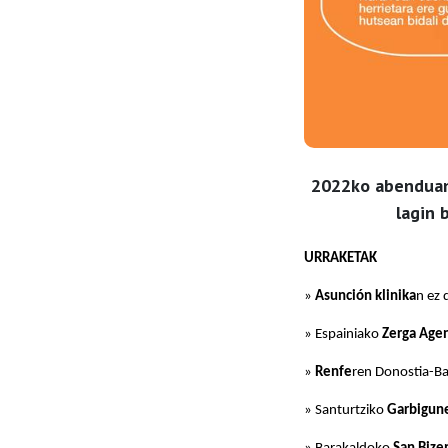
2022ko abenduan 
lagin 
URRAKETAK
»
Asunción klinika
n ez 
» Espainiako
Zerga Agen
»
Renfe
ren Donostia-Bar
» Santurtziko
Garbigun