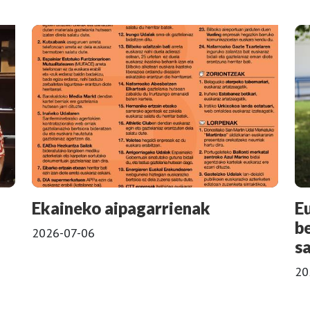
Ekaineko aipagarrienak
E
b
2026-07-06
s
20