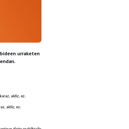
ubideen urraketen
rendan.
raz, aldiz, ez.
z, aldiz, ez.