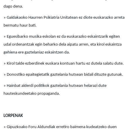
dago dena.
» Galdakaoko Haurren Psikiatria Unitatean ez diote euskarazko arreta
bermatu haur bati.
» Eguesibarko musika eskolan ez da euskarazko eskaintzarik egiten
udal ordenantzak egin beharko dela aipatu arren, eta kirol eskaintza
gehiena ere gaztelaniaz eskaintzen da.
» Kirol talde ezberdinek euskara kontuan hartu ez dutela salatu dute.
» Donostiko epaitegietatik gaztelania hutsean bidali dituzte gutunak.
» Hainbat alderdi politikok gaztelania hutsean helarazi dute
hauteskundeetako propaganda.
LORPENAK
» Gipuzkoako Foru Aldundiak erretiro baimena kudeatzeko duen