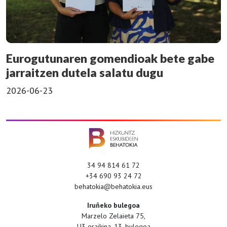
Eurogutunaren gomendioak bete gabe
jarraitzen dutela salatu dugu
2026-06-23
34 94 814 61 72
+34 690 93 24 72
behatokia@behatokia.eus
Iruñeko bulegoa
Marzelo Zelaieta 75,
U3 eraikina, 13. bulegoa