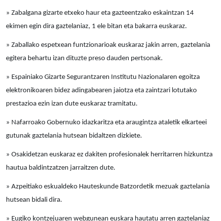
» Zabalgana gizarte etxeko haur eta gazteentzako eskaintzan 14
ekimen egin dira gaztelaniaz, 1 ele bitan eta bakarra euskaraz.
» Zaballako espetxean funtzionarioak euskaraz jakin arren, gaztelania
egitera behartu izan dituzte preso dauden pertsonak.
» Espainiako Gizarte Segurantzaren Institutu Nazionalaren egoitza
elektronikoaren bidez adingabearen jaiotza eta zaintzari lotutako
prestazioa ezin izan dute euskaraz tramitatu.
» Nafarroako Gobernuko idazkaritza eta araugintza ataletik elkarteei
gutunak gaztelania hutsean bidaltzen dizkiete.
» Osakidetzan euskaraz ez dakiten profesionalek herritarren hizkuntza
hautua baldintzatzen jarraitzen dute.
» Azpeitiako eskualdeko Hauteskunde Batzordetik mezuak gaztelania
hutsean bidali dira.
» Eugiko kontzejuaren webgunean euskara hautatu arren gaztelaniaz