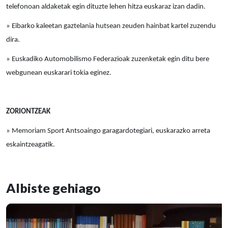
telefonoan aldaketak egin dituzte lehen hitza euskaraz izan dadin.
» Eibarko kaleetan gaztelania hutsean zeuden hainbat kartel zuzendu
dira.
» Euskadiko Automobilismo Federazioak zuzenketak egin ditu bere
webgunean euskarari tokia eginez.
ZORIONTZEAK
» Memoriam Sport Antsoaingo garagardotegiari, euskarazko arreta
eskaintzeagatik.
Albiste gehiago