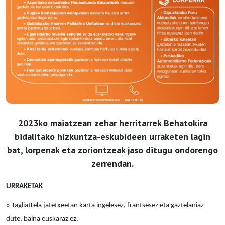
2023ko maiatzean zehar herritarrek Behatokira
bidalitako hizkuntza-eskubideen urraketen lagin
bat, lorpenak eta zoriontzeak jaso ditugu ondorengo
zerrendan.
URRAKETAK
» Tagliattela jatetxeetan karta ingelesez, frantsesez eta gaztelaniaz
dute, baina euskaraz ez.