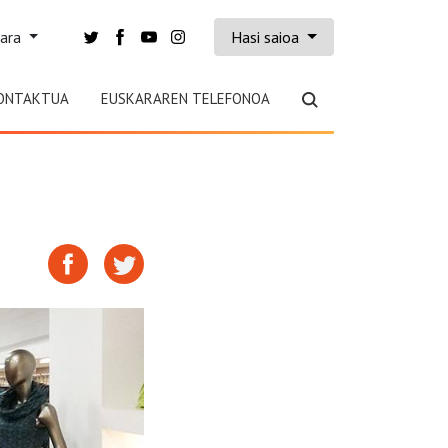
kara
Hasi saioa
ONTAKTUA
EUSKARAREN TELEFONOA
a