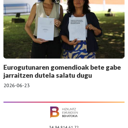
Eurogutunaren gomendioak bete gabe
jarraitzen dutela salatu dugu
2026-06-23
34 94 814 61 72