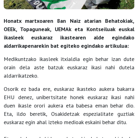
Honatx martxoaren 8an Naiz atarian Behatokiak,
OEEk, Topaguneak, UEMAk eta Kontseiluak euskal
ikasleek euskaraz ikastearen alde egindako
aldarrikapenarekin bat egiteko egindako artikulua:
Medikuntzako ikasleek itxialdia egin behar izan dute
orain dela aste batzuk euskaraz ikasi nahi dutela
aldarrikatzeko.
Osorik ez bada ere, euskaraz ikasteko aukera bakarra
EHU denez, unibertsitate honek euskaraz ikasi nahi
duen ikasle orori aukera eta babesa eman behar dio.
Eta, ildo beretik, Osakidetzak espezialitate guztiak
euskaraz egin ahal izteko medioak eskaini behar ditu.