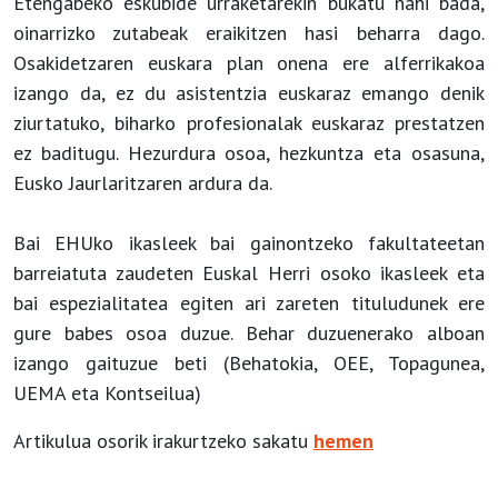
Etengabeko eskubide urraketarekin bukatu nahi bada,
oinarrizko zutabeak eraikitzen hasi beharra dago.
Osakidetzaren euskara plan onena ere alferrikakoa
izango da, ez du asistentzia euskaraz emango denik
ziurtatuko, biharko profesionalak euskaraz prestatzen
ez baditugu. Hezurdura osoa, hezkuntza eta osasuna,
Eusko Jaurlaritzaren ardura da.
Bai EHUko ikasleek bai gainontzeko fakultateetan
barreiatuta zaudeten Euskal Herri osoko ikasleek eta
bai espezialitatea egiten ari zareten tituludunek ere
gure babes osoa duzue. Behar duzuenerako alboan
izango gaituzue beti (Behatokia, OEE, Topagunea,
UEMA eta Kontseilua)
Artikulua osorik irakurtzeko sakatu
hemen