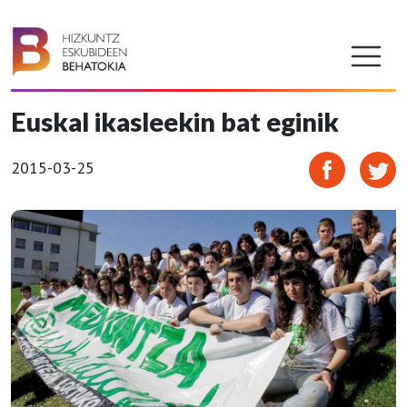
Euskal ikasleekin bat eginik
2015-03-25