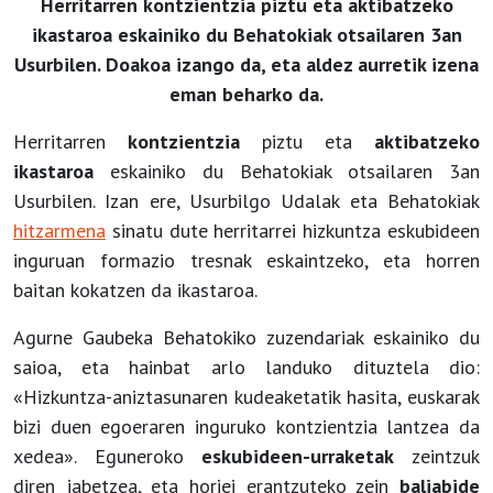
Herritarren kontzientzia piztu eta aktibatzeko
ikastaroa eskainiko du Behatokiak otsailaren 3an
Usurbilen. Doakoa izango da, eta aldez aurretik izena
eman beharko da.
Herritarren
kontzientzia
piztu eta
aktibatzeko
ikastaroa
eskainiko du Behatokiak otsailaren 3an
Usurbilen. Izan ere, Usurbilgo Udalak eta Behatokiak
hitzarmena
sinatu dute herritarrei hizkuntza eskubideen
inguruan formazio tresnak eskaintzeko, eta horren
baitan kokatzen da ikastaroa.
Agurne Gaubeka Behatokiko zuzendariak eskainiko du
saioa, eta hainbat arlo landuko dituztela dio:
«Hizkuntza-aniztasunaren kudeaketatik hasita, euskarak
bizi duen egoeraren inguruko kontzientzia lantzea da
xedea». Eguneroko
eskubideen-urraketak
zeintzuk
diren jabetzea, eta horiei erantzuteko zein
baliabide