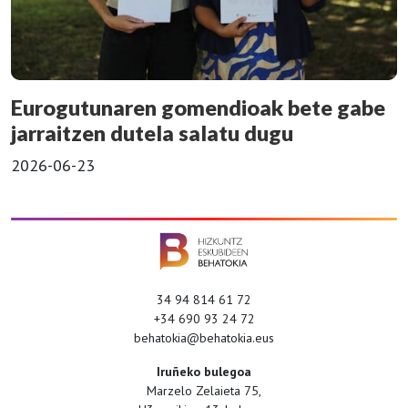
Eurogutunaren gomendioak bete gabe
jarraitzen dutela salatu dugu
2026-06-23
34 94 814 61 72
+34 690 93 24 72
behatokia@behatokia.eus
Iruñeko bulegoa
Marzelo Zelaieta 75,