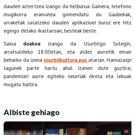
dauden aztertzea izango da helburua. Gainera, telefono
mugikorra eramatea gomendatu du Gaubekak,
urraketak salatzeko dauden aplikazioei buruz ere hitz
egingo delako ikastaroan, besteak beste.
Saioa
doakoa
izango da Usurbilgo Sutegin,
arratsaldeko 18:00etan, eta aldez aurretik eman
beharko da izena
usurbilkultura.eus
atarian. Hamazazpi
lagunek parte hartu ahal izanen dute guztira;
pandemiari aurre egiteko neurriak direla eta lekuak
mugatu baitira.
Albiste gehiago