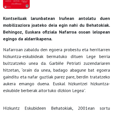
Kontseiluak larunbatean Iruñean antolatu duen
mobilizaziora joateko deia egin nahi du Behatokiak.
Behingoz, Euskara ofiziala Nafarroa osoan lelopean
egingo da aldarrikapena.
Nafarroan zabaldu den egoera probestu eta herritarren
hizkuntza-eskubideak bermatuko dituen Lege berria
bultzatzeko unea da. Garbiñe Petriati zuzendariaren
hitzetan, “orain da unea, badago abagune bat egoera
gainditu eta nafar guztiak parez pare, berdin tratatzeko
aukera emango duena. Euskal hizkuntzei hizkuntza-
eskubide berberak aitortuko dizkion Legea”.
Hizkuntz Eskubideen Behatokiak, 2001ean sortu