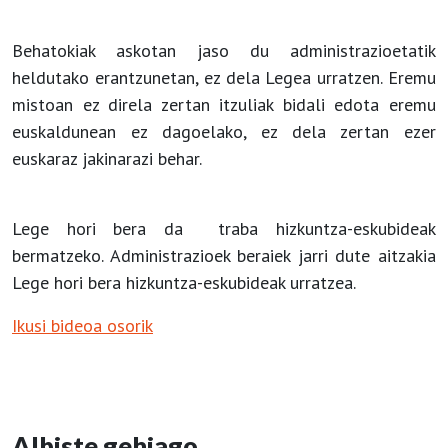
Behatokiak askotan jaso du administrazioetatik
heldutako erantzunetan, ez dela Legea urratzen. Eremu
mistoan ez direla zertan itzuliak bidali edota eremu
euskaldunean ez dagoelako, ez dela zertan ezer
euskaraz jakinarazi behar.
Lege hori bera da traba hizkuntza-eskubideak
bermatzeko. Administrazioek beraiek jarri dute aitzakia
Lege hori bera hizkuntza-eskubideak urratzea.
Ikusi bideoa osorik
Albiste gehiago