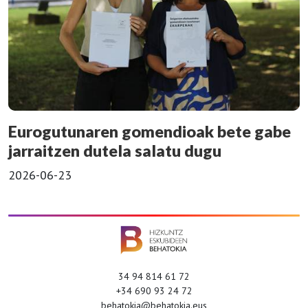
Eurogutunaren gomendioak bete gabe
jarraitzen dutela salatu dugu
2026-06-23
34 94 814 61 72
+34 690 93 24 72
behatokia@behatokia.eus