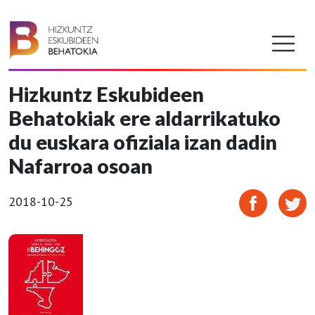
Hizkuntz Eskubideen
Behatokiak ere aldarrikatuko
du euskara ofiziala izan dadin
Nafarroa osoan
2018-10-25