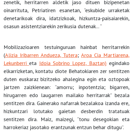
zenetik, herritarren aldetik jaso dituen bizipenetan
oinarrituta, Petriatiren esanetan, “eskubide urraketak
denetarikoak dira, idatzizkoak, hizkuntza-paisaiarekin,
osasun asistentziarekin zerikusia dutenak... “
Mobilizazioaren testuinguruan hainbat herritarrekin
(
Alizia Iribarren Andueza, Tutera
;
Aroa Cia Martiarena,
Lekunberri
eta
Idoia Sobrino Lopez, Baztan)
egindako
elkarrizketan, kontatu diote Behatokiaren zer sentitzen
duten euskaraz bizitzeko ahalegina egin eta oztopoak
jartzen zaizkienean: “amorru; inpotentzia; bigarren,
hirugarren edo laugarren mailako herritarrak” bezala
sentitzen dira. Gainerako nafarrak bezalakoa izanda ere,
hizkuntzari lotutako gaietan desberdin tratatuak
sentitzen dira. Maiz, maizegi, “tonu desegokian eta
harrokeriaz jasotako erantzunak entzun behar ditugu”.