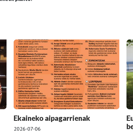
Ekaineko aipagarrienak
E
b
2026-07-06