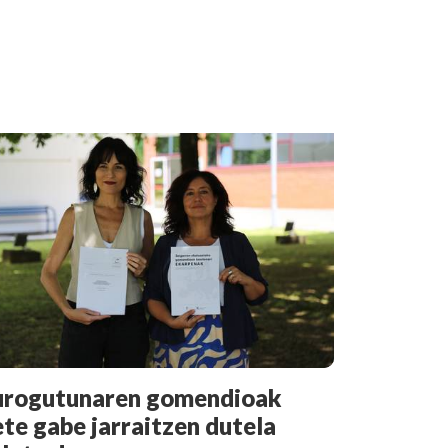
urogutunaren gomendioak
ete gabe jarraitzen dutela