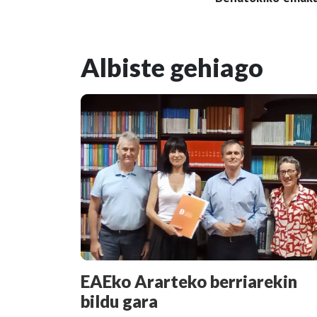
Albiste gehiago
EAEko Ararteko berriarekin
bildu gara