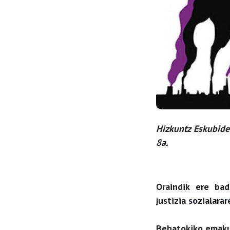
Hizkuntz Eskubide
8a.
Oraindik ere bad
justizia sozialara
Behatokiko emaku