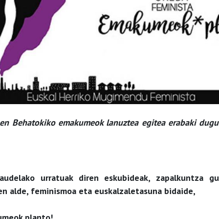
en Behatokiko emakumeok lanuztea egitea erabaki dugu
audelako urratuak diren eskubideak, zapalkuntza g
ren alde, feminismoa eta euskalzaletasuna bidaide,
meok planto!