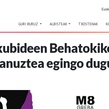
Eus
GURI BURUZ
ALBISTEAK
TXOSTENAK
K
skubideen Behatoki
lanuztea egingo dug