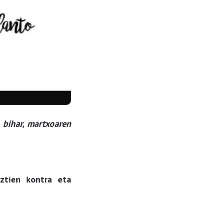
 bihar, martxoaren
uztien kontra eta