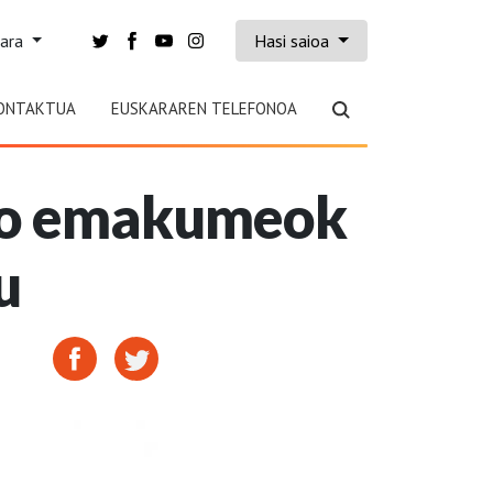
kara
Hasi saioa
ONTAKTUA
EUSKARAREN TELEFONOA
ko emakumeok
u