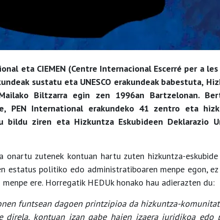
ional eta CIEMEN (Centre Internacional Escerré per a les
akundeak sustatu eta UNESCO erakundeak babestuta, Hi
ailako Biltzarra egin zen 1996an Bartzelonan. Be
e, PEN International erakundeko 41 zentro eta hizk
u bildu ziren eta
Hizkuntza Eskubideen Deklarazio U
 onartu zutenek kontuan hartu zuten hizkuntza-eskubide 
en estatus politiko edo administratiboaren menpe egon, ez
en menpe ere. Horregatik HEDUk honako hau adierazten du:
onen funtsean dagoen printzipioa da hizkuntza-komunitat
e direla, kontuan izan gabe haien izaera juridikoa edo p