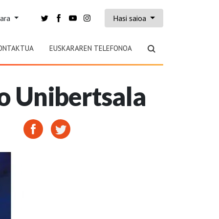
kara
Hasi saioa
ONTAKTUA
EUSKARAREN TELEFONOA
o Unibertsala