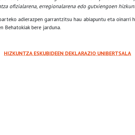
ntza ofizialarena, erregionalarena edo gutxiengoen hizkun
oarteko adierazpen garrantzitsu hau abiapuntu eta oinarri 
n Behatokiak bere jarduna.
HIZKUNTZA ESKUBIDEEN DEKLARAZIO UNIBERTSALA