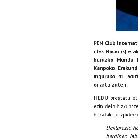
PEN Club Internat
i les Nacions) er
buruzko Mundu M
Kanpoko Erakund
inguruko 41 adit
onartu zuten.
HEDU prestatu eta
ezin dela hizkuntz
bezalako irizpide
Deklarazio h
berdinen jab