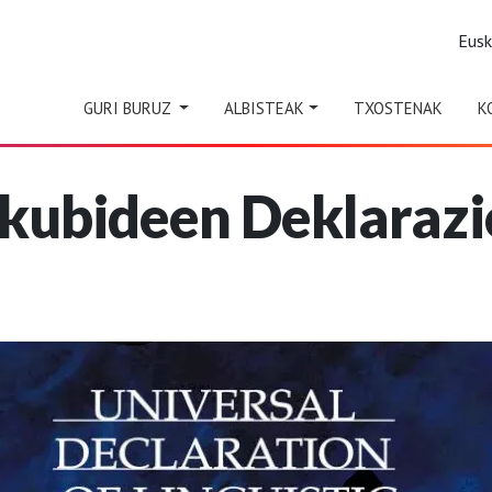
Eus
GURI BURUZ
ALBISTEAK
TXOSTENAK
K
kubideen Deklarazi