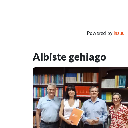
Powered by
Issuu
Albiste gehiago