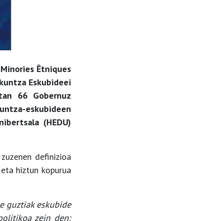
 Minories Êtniques
zkuntza Eskubideei
rtan 66 Gobernuz
untza-eskubideen
nibertsala
(HEDU)
zuzenen definizioa
 eta hiztun kopurua
e guztiak eskubide
olitikoa zein den;