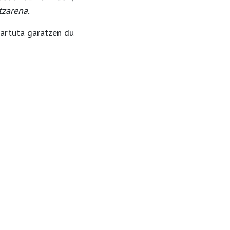
tzarena.
hartuta garatzen du