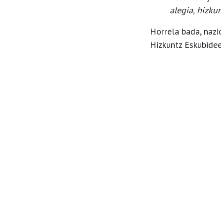
alegia, hizku
Horrela bada, nazi
Hizkuntz Eskubidee