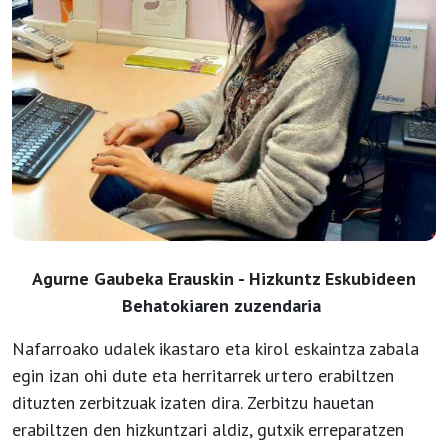
Agurne Gaubeka Erauskin
- Hizkuntz Eskubideen
Behatokiaren zuzendaria
Nafarroako udalek ikastaro eta kirol eskaintza zabala
egin izan ohi dute eta herritarrek urtero erabiltzen
dituzten zerbitzuak izaten dira. Zerbitzu hauetan
erabiltzen den hizkuntzari aldiz, gutxik erreparatzen