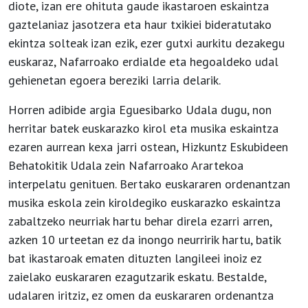
diote, izan ere ohituta gaude ikastaroen eskaintza
gaztelaniaz jasotzera eta haur txikiei bideratutako
ekintza solteak izan ezik, ezer gutxi aurkitu dezakegu
euskaraz, Nafarroako erdialde eta hegoaldeko udal
gehienetan egoera bereziki larria delarik.
Horren adibide argia Eguesibarko Udala dugu, non
herritar batek euskarazko kirol eta musika eskaintza
ezaren aurrean kexa jarri ostean, Hizkuntz Eskubideen
Behatokitik Udala zein Nafarroako Arartekoa
interpelatu genituen. Bertako euskararen ordenantzan
musika eskola zein kiroldegiko euskarazko eskaintza
zabaltzeko neurriak hartu behar direla ezarri arren,
azken 10 urteetan ez da inongo neurririk hartu, batik
bat ikastaroak ematen dituzten langileei inoiz ez
zaielako euskararen ezagutzarik eskatu. Bestalde,
udalaren iritziz, ez omen da euskararen ordenantza