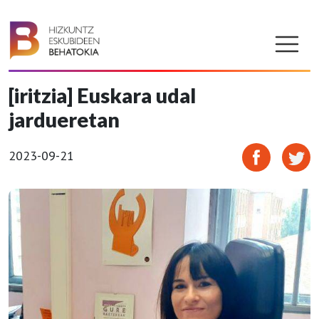
[iritzia] Euskara udal
jardueretan
2023-09-21