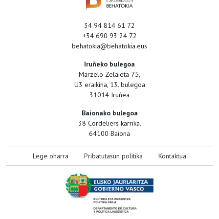
34 94 814 61 72
+34 690 93 24 72
behatokia@behatokia.eus
Iruñeko bulegoa
Marzelo Zelaieta 75,
U3 eraikina, 13. bulegoa
31014 Iruñea
Baionako bulegoa
38 Cordeliers karrika.
64100 Baiona
Lege oharra
Pribatutasun politika
Kontaktua