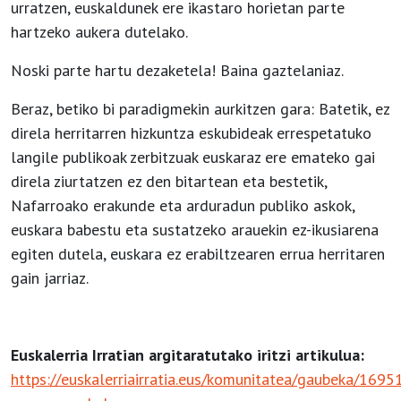
urratzen, euskaldunek ere ikastaro horietan parte
hartzeko aukera dutelako.
Noski parte hartu dezaketela! Baina gaztelaniaz.
Beraz, betiko bi paradigmekin aurkitzen gara: Batetik, ez
direla herritarren hizkuntza eskubideak errespetatuko
langile publikoak zerbitzuak euskaraz ere emateko gai
direla ziurtatzen ez den bitartean eta bestetik,
Nafarroako erakunde eta arduradun publiko askok,
euskara babestu eta sustatzeko arauekin ez-ikusiarena
egiten dutela, euskara ez erabiltzearen errua herritaren
gain jarriaz.
Euskalerria Irratian argitaratutako iritzi artikulua:
https://euskalerriairratia.eus/komunitatea/gaubeka/16