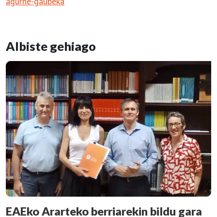
agurne-gaubeka
Albiste gehiago
EAEko Ararteko berriarekin bildu gara