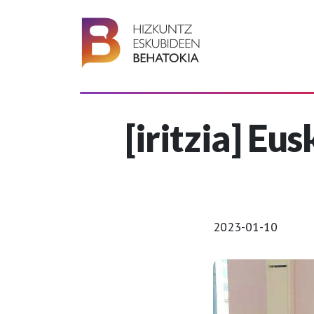
[iritzia] E
2023-01-10