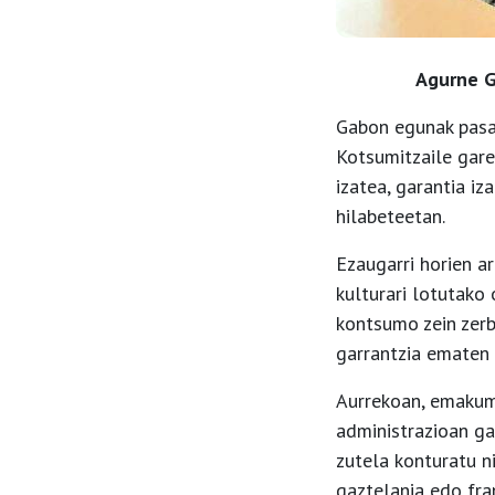
Agurne G
Gabon egunak pasa 
Kotsumitzaile gare
izatea, garantia i
hilabeteetan.
Ezaugarri horien ar
kulturari lotutako
kontsumo zein zerb
garrantzia ematen
Aurrekoan, emakume
administrazioan ga
zutela konturatu n
gaztelania edo fra