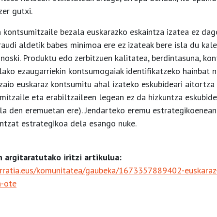
zer gutxi.
n kontsumitzaile bezala euskarazko eskaintza izatea ez dag
raudi aldetik babes minimoa ere ez izateak bere isla du ka
oski. Produktu edo zerbitzuen kalitatea, berdintasuna, kon
lako ezaugarriekin kontsumogaiak identifikatzeko hainbat n
 zaio euskaraz kontsumitu ahal izateko eskubideari aitortza
itzaile eta erabiltzaileen legean ez da hizkuntza eskubider
iala den eremuetan ere). Jendarteko eremu estrategikoenean 
ntzat estrategikoa dela esango nuke.
n argitaratutako iritzi artikulua:
iairratia.eus/komunitatea/gaubeka/1673357889402-euskaraz
a-ote