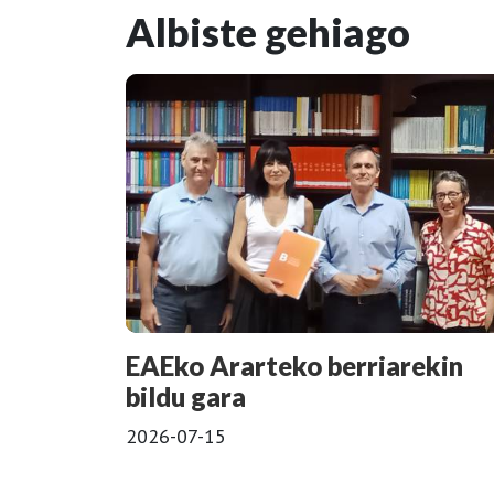
Albiste gehiago
EAEko Ararteko berriarekin
bildu gara
2026-07-15