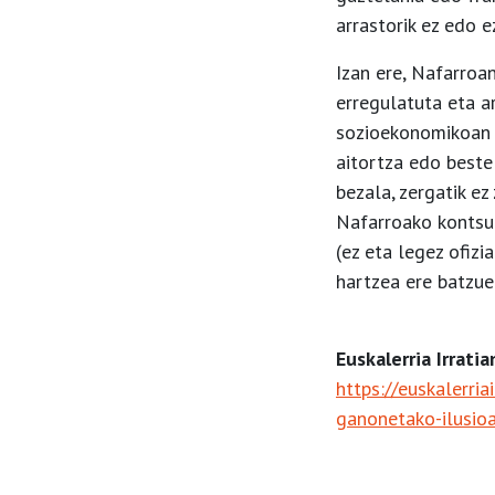
arrastorik ez edo e
Izan ere, Nafarroa
erregulatuta eta a
sozioekonomikoan n
aitortza edo beste
bezala, zergatik ez
Nafarroako kontsum
(ez eta legez ofiz
hartzea ere batzue
Euskalerria Irratia
https://euskalerr
ganonetako-ilusio