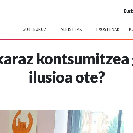
Eus
GURI BURUZ
ALBISTEAK
TXOSTENAK
K
uskaraz kontsumitze
ilusioa ote?