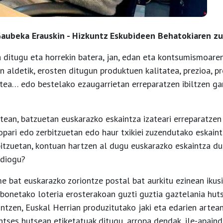
aubeka Erauskin
- Hizkuntz Eskubideen Behatokiaren z
ditugu eta horrekin batera, jan, edan eta kontsumismoare
n aldetik, erosten ditugun produktuen kalitatea, prezioa, p
zatea… edo bestelako ezaugarrietan erreparatzen ibiltzen g
tean, batzuetan euskarazko eskaintza izateari erreparatzen 
 opari edo zerbitzuetan edo haur txikiei zuzendutako eskaint
itzuetan, kontuan hartzen al dugu euskarazko eskaintza d
 diogu?
 bat euskarazko zoriontze postal bat aurkitu ezinean ikus
bonetako loteria erosterakoan guzti guztia gaztelania hut
intzen, Euskal Herrian produzitutako jaki eta edarien artea
ntses hutsean etiketatuak ditugu, arropa dendak, ile-apain