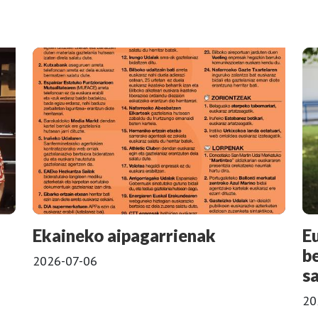
Ekaineko aipagarrienak
E
b
2026-07-06
s
20