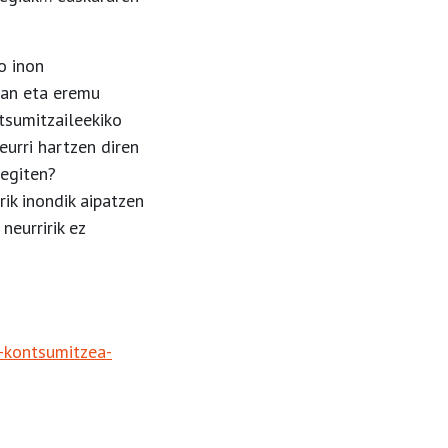
o inon
lean eta eremu
tsumitzaileekiko
eurri hartzen diren
 egiten?
ik inondik aipatzen
neurririk ez
-kontsumitzea-