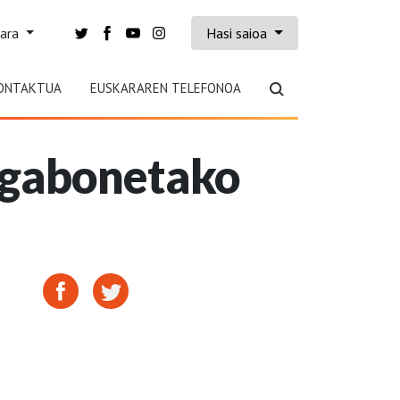
kara
Hasi saioa
ONTAKTUA
EUSKARAREN TELEFONOA
a gabonetako