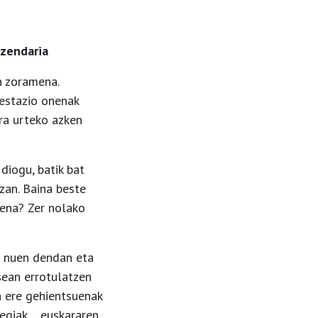
uzendaria
n zoramena.
restazio onenak
ara urteko azken
diogu, batik bat
zan. Baina beste
uena? Zer nolako
i nuen dendan eta
sean errotulatzen
n ere gehientsuenak
degiak… euskararen