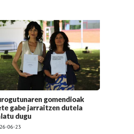
urogutunaren gomendioak
ete gabe jarraitzen dutela
alatu dugu
26-06-23