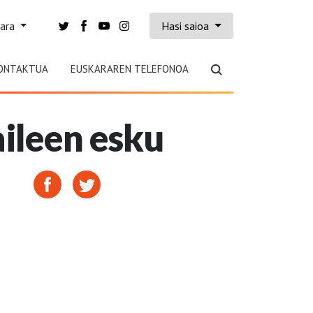
kara
Hasi saioa
ONTAKTUA
EUSKARAREN TELEFONOA
aileen esku