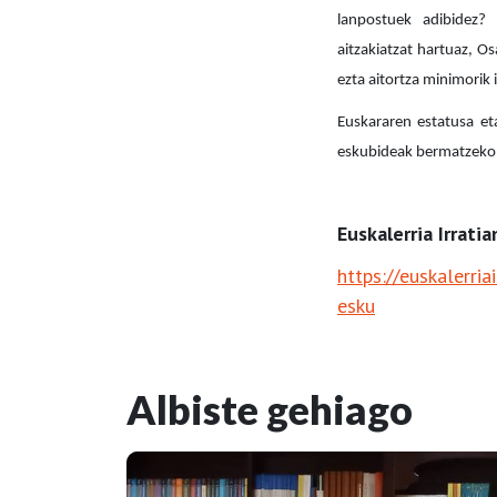
lanpostuek adibidez? E
aitzakiatzat hartuaz, O
ezta aitortza minimorik
Euskararen estatusa et
eskubideak bermatzeko n
Euskalerria Irratia
https://euskalerri
esku
Albiste gehiago