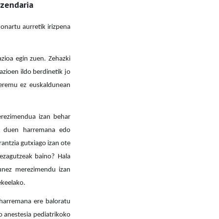
uzendaria
nartu aurretik irizpena
zioa egin zuen. Zehazki
ioen ildo berdinetik jo
o eremu ez euskaldunean
erezimendua izan behar
in duen harremana edo
rantzia gutxiago izan ote
ezagutzeak baino? Hala
sunez merezimendu izan
ekeelako.
 harremana ere baloratu
o anestesia pediatrikoko