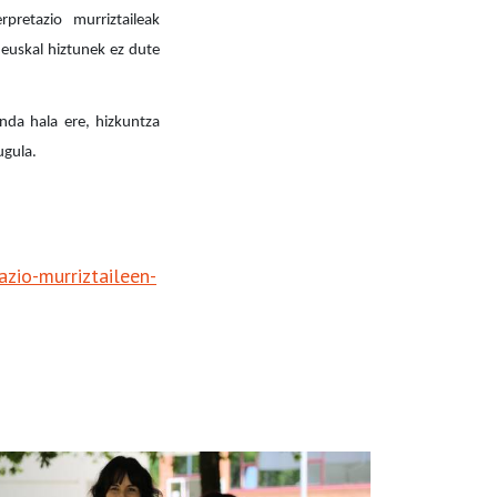
rpretazio murriztaileak
 euskal hiztunek ez dute
nda hala ere, hizkuntza
ugula.
zio-murriztaileen-