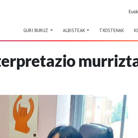
Eus
GURI BURUZ
ALBISTEAK
TXOSTENAK
K
Interpretazio murrizt