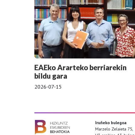
EAEko Ararteko berriarekin
bildu gara
2026-07-15
Iruñeko bulegoa
Marzelo Zelaieta 75,