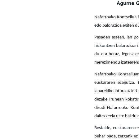
Agurne G
Nafarroako Kontseilua 
edo balorazioa egiten 
Pasaden astean, lan-po
hizkuntzen balorazioar
du eta beraz, legeak e
merezimendu izatearen
Nafarroako Kontseilua
euskararen ezagutza.
lanarekiko lotura aztert
dezake Iruñean kokatu
dirudi Nafarroako Kon
daitezkeela uste bai du
Bestalde, euskararen e
behar bada, zergatik ez