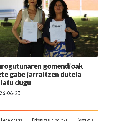
urogutunaren gomendioak
ete gabe jarraitzen dutela
alatu dugu
26-06-23
Lege oharra
Pribatutasun politika
Kontaktua