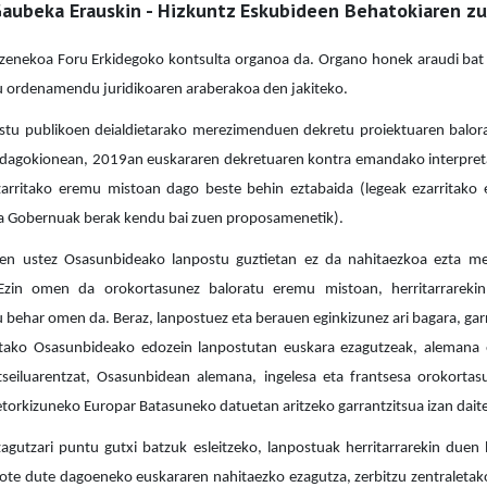
aubeka Erauskin
- Hizkuntz Eskubideen Behatokiaren z
izenekoa Foru Erkidegoko kontsulta organoa da. Organo honek araudi bat o
du ordenamendu juridikoaren araberakoa den jakiteko.
stu publikoen deialdietarako merezimenduen dekretu proiektuaren balora
i dagokionean, 2019an euskararen dekretuaren kontra emandako interpretaz
zarritako eremu mistoan dago beste behin eztabaida (legeak ezarritak
a Gobernuak berak kendu bai zuen proposamenetik).
ren ustez Osasunbideako lanpostu guztietan ez da nahitaezkoa ezta m
 Ezin omen da orokortasunez baloratu eremu mistoan, herritarrarek
u behar omen da. Beraz, lanpostuez eta berauen eginkizunez ari bagara, gar
tako Osasunbideako edozein lanpostutan euskara ezagutzeak, alemana 
tseiluarentzat, Osasunbidean alemana, ingelesa eta frantsesa orokorta
 etorkizuneko Europar Batasuneko datuetan aritzeko garrantzitsua izan dait
zagutzari puntu gutxi batzuk esleitzeko, lanpostuak herritarrarekin duen
 ote dute dagoeneko euskararen nahitaezko ezagutza, zerbitzu zentraletak