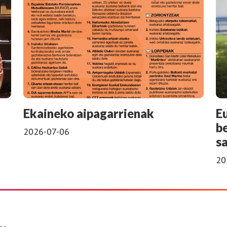
Ekaineko aipagarrienak
E
b
2026-07-06
s
20