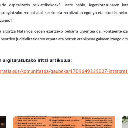
do ospitalizazio psikiatrikokoek? Beste behin, legezkotasunaren inte
sasungintzako zenbat atal, sekzio eta zerbitzutan egungo eta etorkizuneko
 izango?
a aitortza Nafarroa osoan ezartzeko beharra urgentea da, kontziente iza
eurrien judizializazioaren ezpata eta horren erabilpena gainean izango dit
n argitaratutako iritzi artikulua:
airratia.eus/komunitatea/gaubeka/1709649229007-interpreta