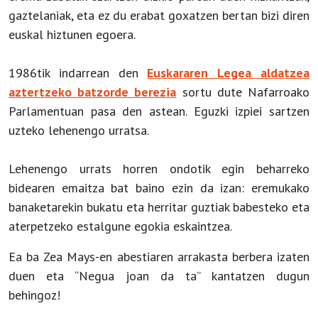
gaztelaniak, eta ez du erabat goxatzen bertan bizi diren
euskal hiztunen egoera.
1986tik indarrean den
Euskararen Legea aldatzea
aztertzeko batzorde berezia
sortu dute Nafarroako
Parlamentuan pasa den astean. Eguzki izpiei sartzen
uzteko lehenengo urratsa.
Lehenengo urrats horren ondotik egin beharreko
bidearen emaitza bat baino ezin da izan: eremukako
banaketarekin bukatu eta herritar guztiak babesteko eta
aterpetzeko estalgune egokia eskaintzea.
Ea ba Zea Mays-en abestiaren arrakasta berbera izaten
duen eta “Negua joan da ta” kantatzen dugun
behingoz!