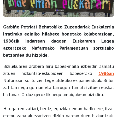
Garbiñe Petriati Behatokiko Zuzendariak Euskalerria
Irratirako eginiko hilabete honetako kolaborazioan,
1986tik indarrean dagoen Euskararen Legea
aztertzeko Nafarroako Parlamentuan sortutako
batzordea du hizpide.
Bizilekuaren arabera hiru babes-maila ezberdin asmatu
zituen hizkuntza-eskubideen babeserako
1986an
Nafarroan sortu zen lege aldetiko ekipamenduak. Bi lur
zatitan negu gorrian eta larrugorritan utzi zituen euskal
hiztunak. Orduz geroztik negu amaigabean bizi dira.
Hirugarren zatiari, berriz, eguzkiak eman badio ere, itzal
eremu zabalak ezartzen dizkio parean duen hizkuntzak,