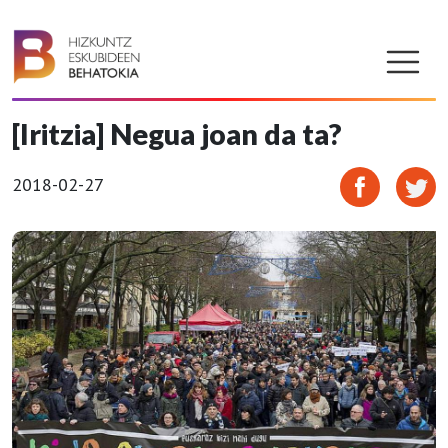
[Iritzia] Negua joan da ta?
2018-02-27