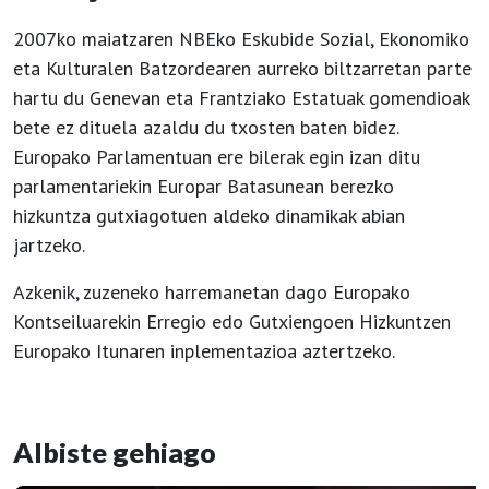
2007ko maiatzaren NBEko Eskubide Sozial, Ekonomiko
eta Kulturalen Batzordearen aurreko biltzarretan parte
hartu du Genevan eta Frantziako Estatuak gomendioak
bete ez dituela azaldu du txosten baten bidez.
Europako Parlamentuan ere bilerak egin izan ditu
parlamentariekin Europar Batasunean berezko
hizkuntza gutxiagotuen aldeko dinamikak abian
jartzeko.
Azkenik, zuzeneko harremanetan dago Europako
Kontseiluarekin Erregio edo Gutxiengoen Hizkuntzen
Europako Itunaren inplementazioa aztertzeko.
Albiste gehiago