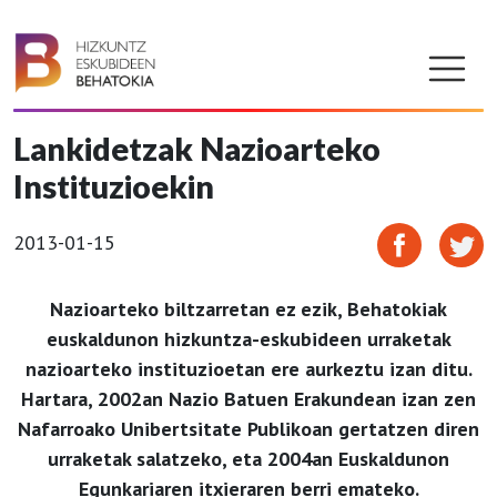
Lankidetzak Nazioarteko
Instituzioekin
2013-01-15
Nazioarteko biltzarretan ez ezik, Behatokiak
euskaldunon hizkuntza-eskubideen urraketak
nazioarteko instituzioetan ere aurkeztu izan ditu.
Hartara, 2002an Nazio Batuen Erakundean izan zen
Nafarroako Unibertsitate Publikoan gertatzen diren
urraketak salatzeko, eta 2004an Euskaldunon
Egunkariaren itxieraren berri emateko.