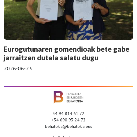
Eurogutunaren gomendioak bete gabe
jarraitzen dutela salatu dugu
2026-06-23
34 94 814 61 72
+34 690 93 24 72
behatokia@behatokia.eus