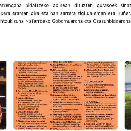
atrengana bidaltzeko adinean dituzten gurasoek sinat
xera eraman dira eta han sarrera zigilua eman eta Iruñera
antzukizuna Nafarroako Gobernuarena eta Osasunbidearena 