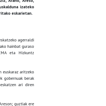
iz, Arano, Areso,
uskalduna izateko
ritako eskarietan.
eskatzeko agerraldi
tako hainbat guraso
UEMA eta Hizkuntz
n euskaraz aritzeko
ek gobernuak berak
 eskatzen ari diren
Areson; guztiak ere