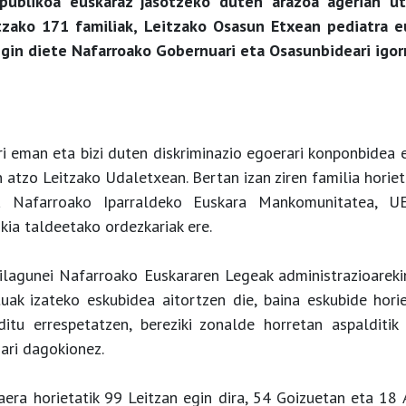
publikoa euskaraz jasotzeko duten arazoa agerian utz
tzako 171 familiak, Leitzako Osasun Etxean pediatra e
gin diete Nafarroako Gobernuari eta Osasunbideari igor
ri eman eta bizi duten diskriminazio egoerari konponbidea 
n atzo Leitzako Udaletxean. Bertan izan ziren familia horie
a Nafarroako Iparraldeko Euskara Mankomunitatea, 
ia taldeetako ordezkariak ere.
zilagunei Nafarroako Euskararen Legeak administrazioareki
uak izateko eskubidea aitortzen die, baina eskubide hori
ditu errespetatzen, bereziki zonalde horretan aspalditik
ari dagokionez.
era horietatik 99 Leitzan egin dira, 54 Goizuetan eta 18 