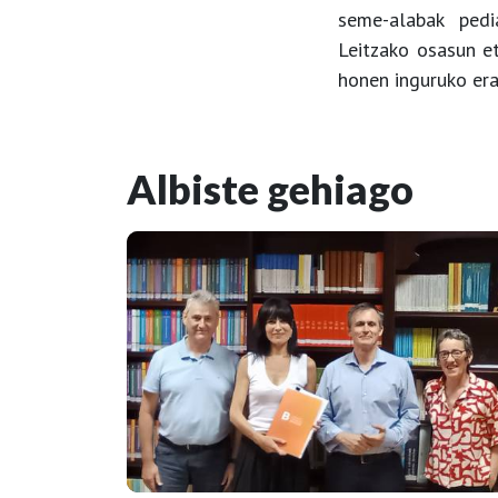
seme-alabak pedi
Leitzako osasun et
honen inguruko er
Albiste gehiago