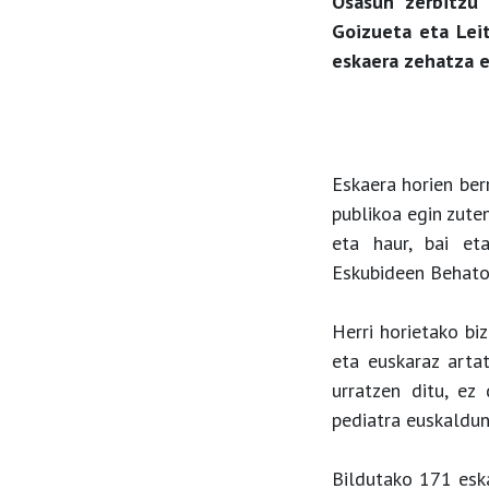
Osasun zerbitzu 
Goizueta eta Lei
eskaera zehatza e
Eskaera horien ber
publikoa egin zute
eta haur, bai et
Eskubideen Behatok
Herri horietako bi
eta euskaraz artat
urratzen ditu, ez 
pediatra euskaldun
Bildutako 171 eska