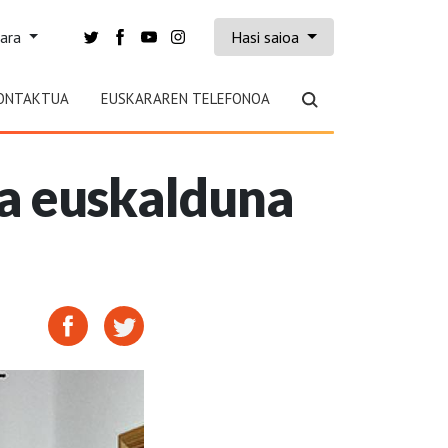
kara
Hasi saioa
ONTAKTUA
EUSKARAREN TELEFONOA
ra euskalduna