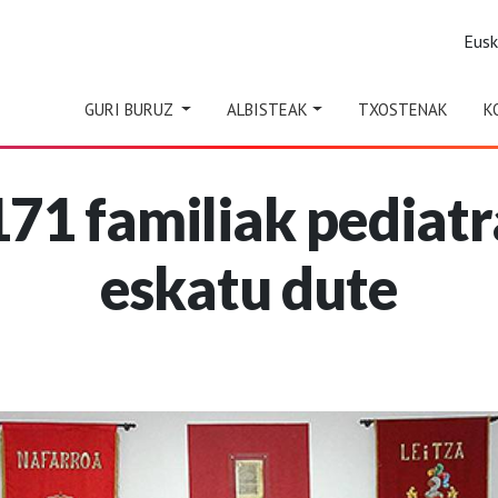
Eus
GURI BURUZ
ALBISTEAK
TXOSTENAK
K
171 familiak pediat
eskatu dute