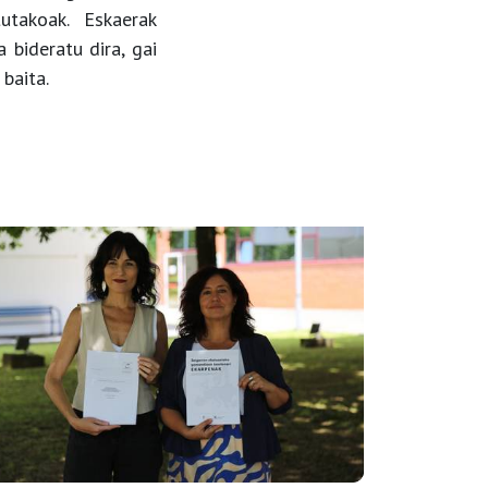
utakoak. Eskaerak
 bideratu dira, gai
baita.