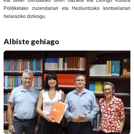
eta laster izendatuko diren Gaztela eta Leongo Kultura
Politiketako zuzendariari eta Hezkuntzako kontseilariari
helaraziko dizkiogu.
Albiste gehiago