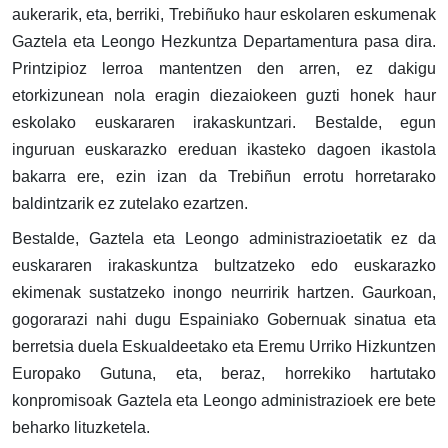
aukerarik, eta, berriki, Trebiñuko haur eskolaren eskumenak
Gaztela eta Leongo Hezkuntza Departamentura pasa dira.
Printzipioz lerroa mantentzen den arren, ez dakigu
etorkizunean nola eragin diezaiokeen guzti honek haur
eskolako euskararen irakaskuntzari. Bestalde, egun
inguruan euskarazko ereduan ikasteko dagoen ikastola
bakarra ere, ezin izan da Trebiñun errotu horretarako
baldintzarik ez zutelako ezartzen.
Bestalde, Gaztela eta Leongo administrazioetatik ez da
euskararen irakaskuntza bultzatzeko edo euskarazko
ekimenak sustatzeko inongo neurririk hartzen. Gaurkoan,
gogorarazi nahi dugu Espainiako Gobernuak sinatua eta
berretsia duela Eskualdeetako eta Eremu Urriko Hizkuntzen
Europako Gutuna, eta, beraz, horrekiko hartutako
konpromisoak Gaztela eta Leongo administrazioek ere bete
beharko lituzketela.