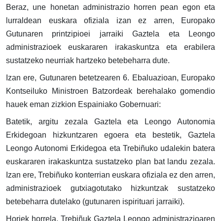
Beraz, une honetan administrazio horren pean egon eta
lurraldean euskara ofiziala izan ez arren, Europako
Gutunaren printzipioei jarraiki Gaztela eta Leongo
administrazioek euskararen irakaskuntza eta erabilera
sustatzeko neurriak hartzeko betebeharra dute.
Izan ere, Gutunaren betetzearen 6. Ebaluazioan, Europako
Kontseiluko Ministroen Batzordeak berehalako gomendio
hauek eman zizkion Espainiako Gobernuari:
Batetik, argitu zezala Gaztela eta Leongo Autonomia
Erkidegoan hizkuntzaren egoera eta bestetik, Gaztela
Leongo Autonomi Erkidegoa eta Trebiñuko udalekin batera
euskararen irakaskuntza sustatzeko plan bat landu zezala.
Izan ere, Trebiñuko konterrian euskara ofiziala ez den arren,
administrazioek gutxiagotutako hizkuntzak sustatzeko
betebeharra dutelako (gutunaren ispirituari jarraiki).
Horiek horrela, Trebiñuk Gaztela Leongo administrazioaren