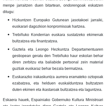
menpe jarraitzen duen bitartean, ondorengoak eskatzen
ditugu:
Hizkuntzen Europako Gutunean jasotakoei jarraiki,
euskarari dagozkion konpromisoak hartzea.
Trebiñuko Konderrian euskara sustatzeko ekimenak
bultzatzea eta finantzatzea.
Gaztela eta Leongo Hezkuntza Departamentuaren
gestiopean geratu den Trebiñuko haur eskolan behar
diren zerbitzu eta baliabide pertsonal zein material
guztiak euskaraz behar bezala bermatzea.
Euskarazko irakaskuntza aurrera eramateko oztopoak
ezabatzea, eta helduen euskalduntzea bultzatzen
duten ekimen eta ikastaroak bultzatzea eta laguntzea.
Eskaera hauek, Espainiako Gobernuko Kultura Ministroari