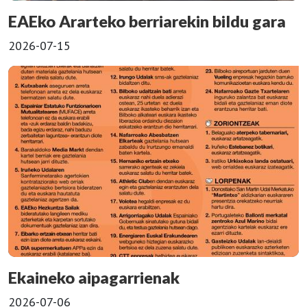
EAEko Ararteko berriarekin bildu gara
2026-07-15
Ekaineko aipagarrienak
2026-07-06