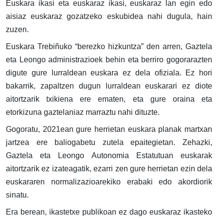
Euskara ikasi eta euskaraz ikasi, euskaraz lan egin edo
aisiaz euskaraz gozatzeko eskubidea nahi dugula, hain
zuzen.
Euskara Trebiñuko “berezko hizkuntza” den arren, Gaztela
eta Leongo administrazioek behin eta berriro gogorarazten
digute gure lurraldean euskara ez dela ofiziala. Ez hori
bakarrik, zapaltzen dugun lurraldean euskarari ez diote
aitortzarik txikiena ere ematen, eta gure oraina eta
etorkizuna gaztelaniaz marraztu nahi dituzte.
Gogoratu, 2021ean gure herrietan euskara planak martxan
jartzea ere baliogabetu zutela epaitegietan. Zehazki,
Gaztela eta Leongo Autonomia Estatutuan euskarak
aitortzarik ez izateagatik, ezarri zen gure herrietan ezin dela
euskararen normalizazioarekiko erabaki edo akordiorik
sinatu.
Era berean, ikastetxe publikoan ez dago euskaraz ikasteko