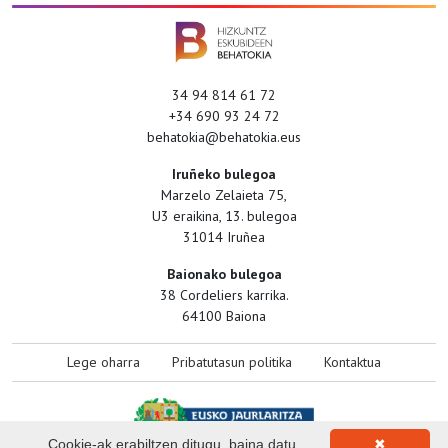
34 94 814 61 72
+34 690 93 24 72
behatokia@behatokia.eus
Iruñeko bulegoa
Marzelo Zelaieta 75,
U3 eraikina, 13. bulegoa
31014 Iruñea
Baionako bulegoa
38 Cordeliers karrika.
64100 Baiona
Lege oharra
Pribatutasun politika
Kontaktua
Cookie-ak erabiltzen ditugu, baina datu
✖