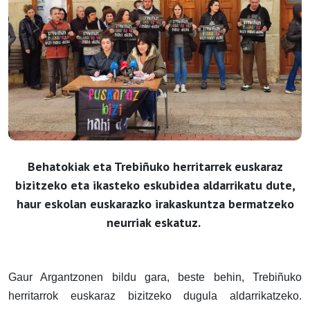
Behatokiak eta Trebiñuko herritarrek euskaraz
bizitzeko eta ikasteko eskubidea aldarrikatu dute,
haur eskolan euskarazko irakaskuntza bermatzeko
neurriak eskatuz.
Gaur Argantzonen bildu gara, beste behin, Trebiñuko
herritarrok euskaraz bizitzeko dugula aldarrikatzeko.