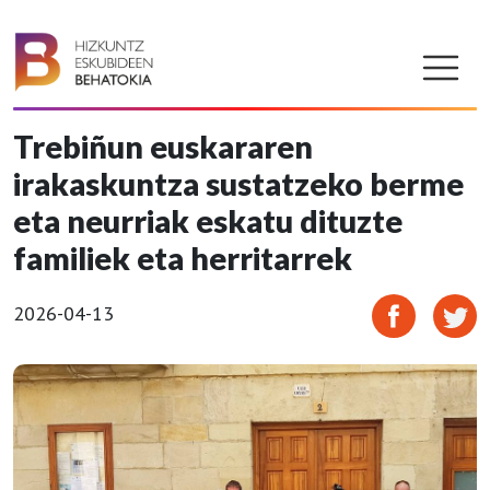
Trebiñun euskararen
irakaskuntza sustatzeko berme
eta neurriak eskatu dituzte
familiek eta herritarrek
2026-04-13