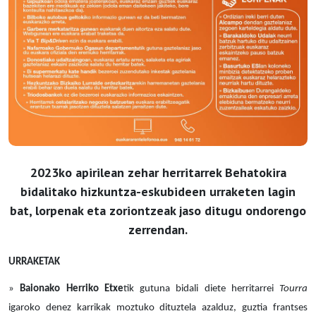
2023ko apirilean zehar herritarrek Behatokira
bidalitako hizkuntza-eskubideen urraketen lagin
bat, lorpenak eta zoriontzeak jaso ditugu ondorengo
zerrendan.
URRAKETAK
»
Baionako Herriko Etxe
tik gutuna bidali diete herritarrei
Tourra
igaroko denez karrikak moztuko dituztela azalduz, guztia frantses