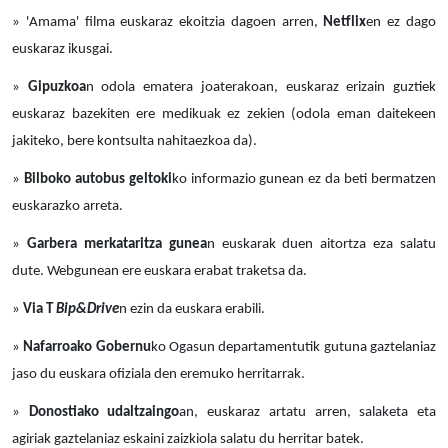
» 'Amama' filma euskaraz ekoitzia dagoen arren,
Netflix
en ez dago
euskaraz ikusgai.
»
Gipuzkoa
n odola ematera joaterakoan, euskaraz erizain guztiek
euskaraz bazekiten ere medikuak ez zekien (odola eman daitekeen
jakiteko, bere kontsulta nahitaezkoa da).
»
Bilboko autobus geltoki
ko informazio gunean ez da beti bermatzen
euskarazko arreta.
»
Garbera merkataritza gunea
n euskarak duen aitortza eza salatu
dute. Webgunean ere euskara erabat traketsa da.
»
Via T
Bip&Drive
n ezin da euskara erabili.
»
Nafarroako Gobernu
ko Ogasun departamentutik gutuna gaztelaniaz
jaso du euskara ofiziala den eremuko herritarrak.
»
Donostiako udaltzaingo
an, euskaraz artatu arren, salaketa eta
agiriak gaztelaniaz eskaini zaizkiola salatu du herritar batek.