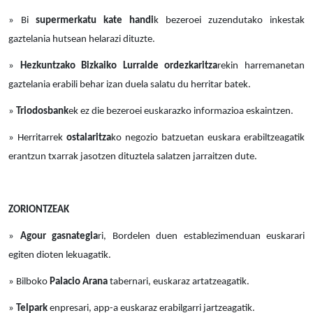
» Bi
supermerkatu kate handi
k bezeroei zuzendutako inkestak
gaztelania hutsean helarazi dituzte.
»
Hezkuntzako Bizkaiko Lurralde ordezkaritza
rekin harremanetan
gaztelania erabili behar izan duela salatu du herritar batek.
»
Triodosbank
ek ez die bezeroei euskarazko informazioa eskaintzen.
» Herritarrek
ostalaritza
ko negozio batzuetan euskara erabiltzeagatik
erantzun txarrak jasotzen dituztela salatzen jarraitzen dute.
ZORIONTZEAK
»
Agour gasnategia
ri, Bordelen duen establezimenduan euskarari
egiten dioten lekuagatik.
» Bilboko
Palacio Arana
tabernari, euskaraz artatzeagatik.
»
Telpark
enpresari, app-a euskaraz erabilgarri jartzeagatik.