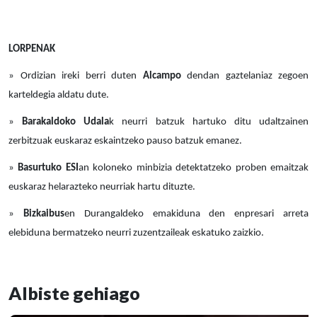
LORPENAK
» Ordizian ireki berri duten
Alcampo
dendan gaztelaniaz zegoen
karteldegia aldatu dute.
»
Barakaldoko Udala
k neurri batzuk hartuko ditu udaltzainen
zerbitzuak euskaraz eskaintzeko pauso batzuk emanez.
»
Basurtuko ESI
an koloneko minbizia detektatzeko proben emaitzak
euskaraz helarazteko neurriak hartu dituzte.
»
Bizkaibus
en Durangaldeko emakiduna den enpresari arreta
elebiduna bermatzeko neurri zuzentzaileak eskatuko zaizkio.
Albiste gehiago