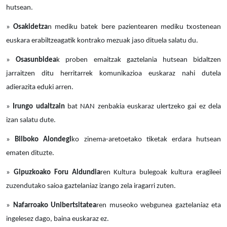
hutsean.
»
Osakidetza
n mediku batek bere pazientearen mediku txostenean
euskara erabiltzeagatik kontrako mezuak jaso dituela salatu du.
»
Osasunbidea
k proben emaitzak gaztelania hutsean bidaltzen
jarraitzen ditu herritarrek komunikazioa euskaraz nahi dutela
adierazita eduki arren.
»
Irungo udaltzain
bat NAN zenbakia euskaraz ulertzeko gai ez dela
izan salatu dute.
»
Bilboko Alondegi
ko zinema-aretoetako tiketak erdara hutsean
ematen dituzte.
»
Gipuzkoako Foru Aldundia
ren Kultura bulegoak kultura eragileei
zuzendutako saioa gaztelaniaz izango zela iragarri zuten.
»
Nafarroako Unibertsitatea
ren museoko webgunea gaztelaniaz eta
ingelesez dago, baina euskaraz ez.