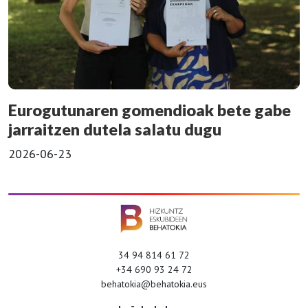
Eurogutunaren gomendioak bete gabe
jarraitzen dutela salatu dugu
2026-06-23
34 94 814 61 72
+34 690 93 24 72
behatokia@behatokia.eus