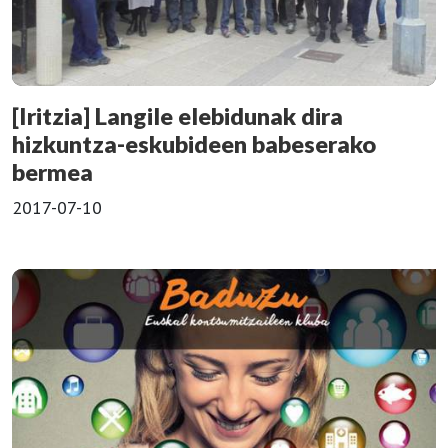
[Iritzia] Langile elebidunak dira
hizkuntza-eskubideen babeserako
bermea
2017-07-10