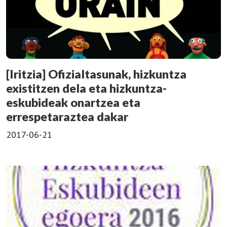
[Iritzia] Ofizialtasunak, hizkuntza
existitzen dela eta hizkuntza-
eskubideak onartzea eta
errespetaraztea dakar
2017-06-21