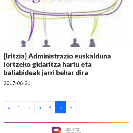
[Iritzia] Administrazio euskalduna
lortzeko gidaritza hartu eta
baliabideak jarri behar dira
2017-06-21
«
1
2
3
4
5
»