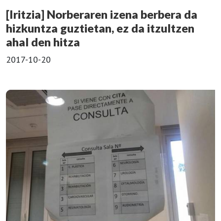
[Iritzia] Norberaren izena berbera da
hizkuntza guztietan, ez da itzultzen
ahal den hitza
2017-10-20