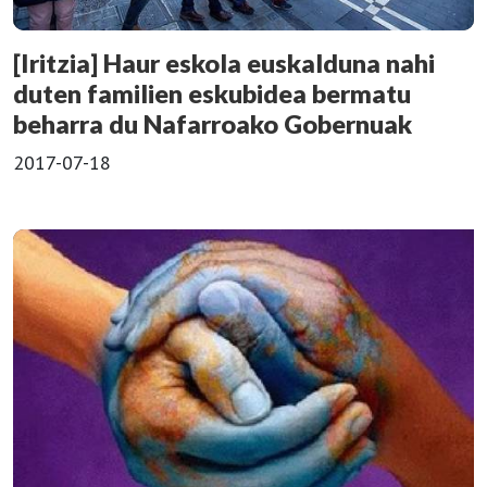
[Iritzia] Haur eskola euskalduna nahi
duten familien eskubidea bermatu
beharra du Nafarroako Gobernuak
2017-07-18