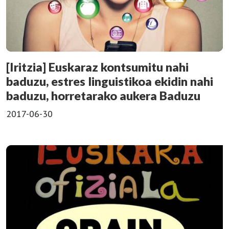
[Iritzia] Euskaraz kontsumitu nahi
baduzu, estres linguistikoa ekidin nahi
baduzu, horretarako aukera Baduzu
2017-06-30