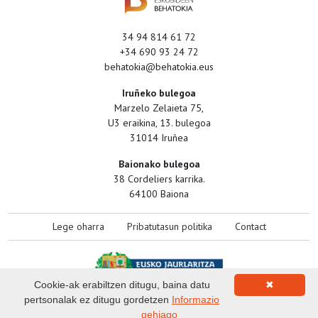
34 94 814 61 72
+34 690 93 24 72
behatokia@behatokia.eus
Iruñeko bulegoa
Marzelo Zelaieta 75,
U3 eraikina, 13. bulegoa
31014 Iruñea
Baionako bulegoa
38 Cordeliers karrika.
64100 Baiona
Lege oharra
Pribatutasun politika
Contact
Cookie-ak erabiltzen ditugu, baina datu
✖
pertsonalak ez ditugu gordetzen
Informazio
gehiago