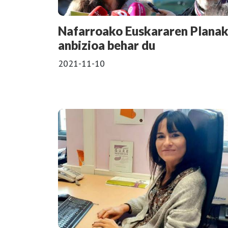
Nafarroako Euskararen Plana
anbizioa behar du
2021-11-10