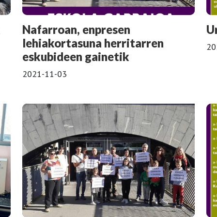
k
Nafarroan, enpresen
U
lehiakortasuna herritarren
20
eskubideen gainetik
2021-11-03