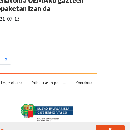
ehatokia UEMAko gazteen
opaketan izan da
21-07-15
»
Lege oharra
Pribatutasun politika
Kontaktua
ago
✖