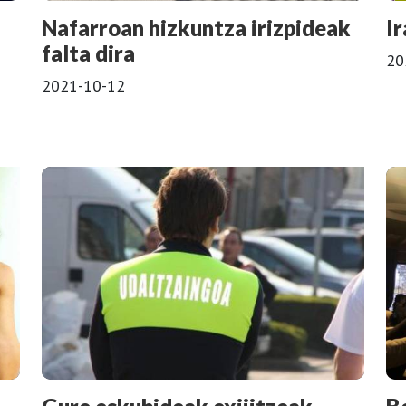
Nafarroan hizkuntza irizpideak
I
falta dira
20
2021-10-12