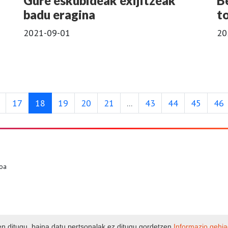
Gure eskubideak exijitzeak
B
badu eragina
t
2021-09-01
20
17
18
19
20
21
...
43
44
45
46
goa
en ditugu, baina datu pertsonalak ez ditugu gordetzen
Informazio gehi