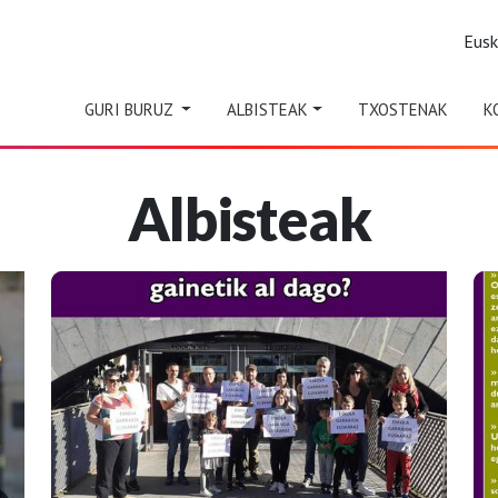
Eus
GURI BURUZ
ALBISTEAK
TXOSTENAK
K
Albisteak