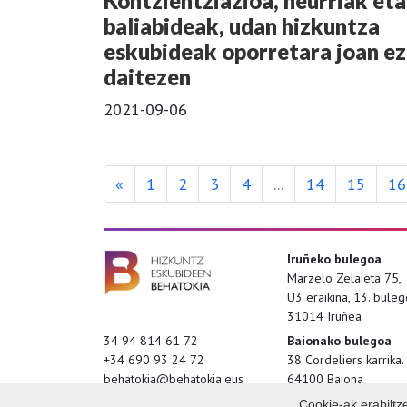
Kontzientziazioa, neurriak eta
baliabideak, udan hizkuntza
eskubideak oporretara joan ez
daitezen
2021-09-06
«
1
2
3
4
...
14
15
16
Iruñeko bulegoa
Marzelo Zelaieta 75,
U3 eraikina, 13. bule
31014 Iruñea
34 94 814 61 72
Baionako bulegoa
+34 690 93 24 72
38 Cordeliers karrika.
behatokia@behatokia.eus
64100 Baiona
Cookie-ak erabiltz