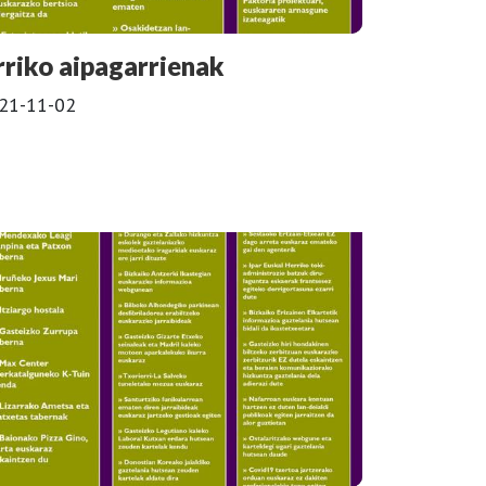
rriko aipagarrienak
21-11-02