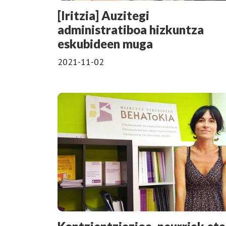
[Iritzia] Auzitegi
administratiboa hizkuntza
eskubideen muga
2021-11-02