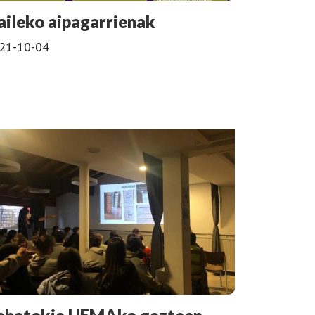
raileko aipagarrienak
21-10-04