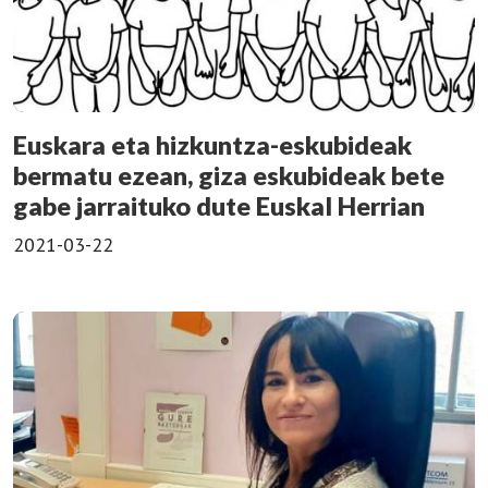
Euskara eta hizkuntza-eskubideak
bermatu ezean, giza eskubideak bete
gabe jarraituko dute Euskal Herrian
2021-03-22