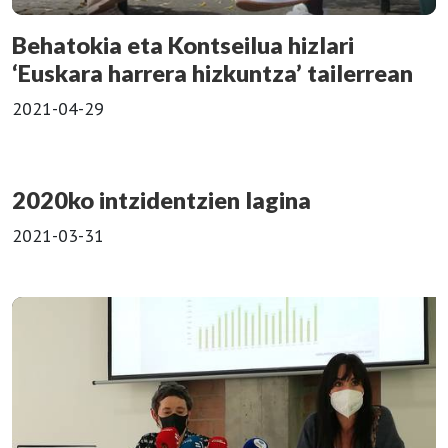
Behatokia eta Kontseilua hizlari
‘Euskara harrera hizkuntza’ tailerrean
2021-04-29
2020ko intzidentzien lagina
2021-03-31