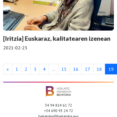
[Iritzia] Euskaraz, kalitatearen izenean
2021-02-23
«
1
2
3
4
...
15
16
17
18
19
34 94 814 61 72
+34 690 93 24 72
behatokia@behatokia.eus