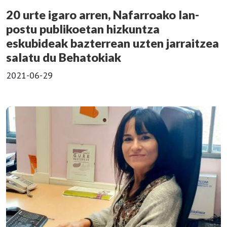
20 urte igaro arren, Nafarroako lan-
postu publikoetan hizkuntza
eskubideak bazterrean uzten jarraitzea
salatu du Behatokiak
2021-06-29