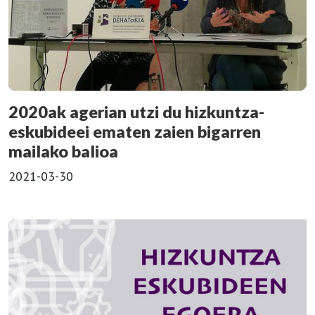
2020ak agerian utzi du hizkuntza-
eskubideei ematen zaien bigarren
mailako balioa
2021-03-30