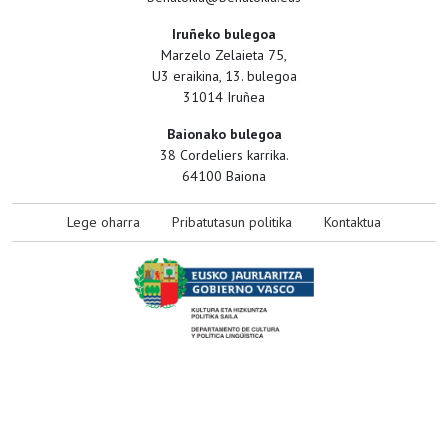
Iruñeko bulegoa
Marzelo Zelaieta 75,
U3 eraikina, 13. bulegoa
31014 Iruñea
Baionako bulegoa
38 Cordeliers karrika.
64100 Baiona
Lege oharra
Pribatutasun politika
Kontaktua