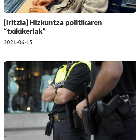
[Iritzia] Hizkuntza politikaren
“txikikeriak”
2021-06-15