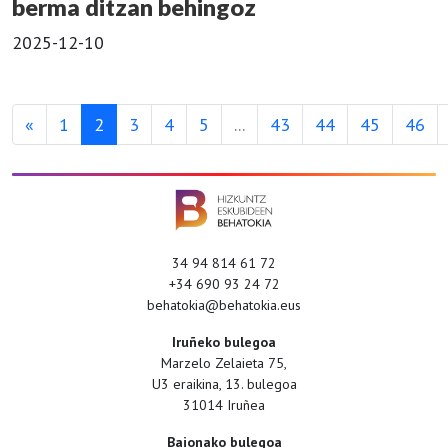
berma ditzan behingoz
2025-12-10
«
1
2
3
4
5
...
43
44
45
46
34 94 814 61 72
+34 690 93 24 72
behatokia@behatokia.eus
Iruñeko bulegoa
Marzelo Zelaieta 75,
U3 eraikina, 13. bulegoa
31014 Iruñea
Baionako bulegoa