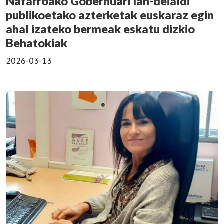
Nafarroako Gobernuari lan-deialdi
publikoetako azterketak euskaraz egin
ahal izateko bermeak eskatu dizkio
Behatokiak
2026-03-13