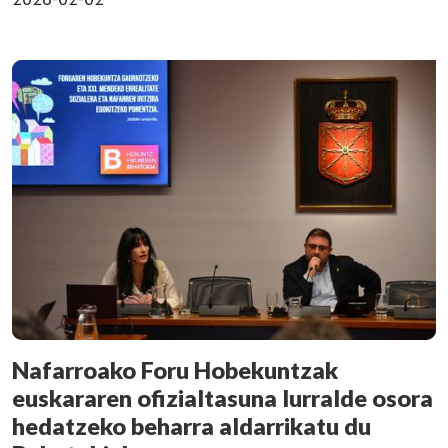
Nafarroako Foru Hobekuntzak
euskararen ofizialtasuna lurralde osora
hedatzeko beharra aldarrikatu du