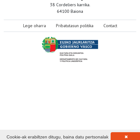
38 Cordeliers karrika.
64100 Baiona
Lege oharra
Pribatutasun politika
Contact
Cookie-ak erabiltzen ditugu, baina datu pertsonalak
✖